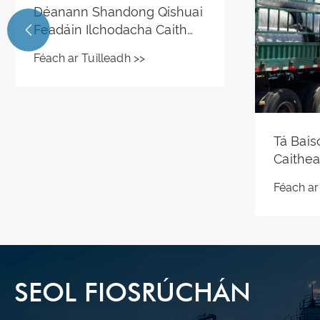
Shando
Treala

Resistan
Féach ar
Tagarm
Conas Cruthanna Éagsúla
Ghaibhn
Tíleanna Ceirmeacha
Mianad
Frithsheasmhacha Caithimh
Frithsh
Féach ar Tuilleadh >>
a Roghnú le haghaidh
Caithim
Linings Caith Ceirmeacha
Theicne
Rubair? — Treoir
Cheirm
Roghnúcháin Shandong
Qishuai
SEOL FIOSRÚCHÁN