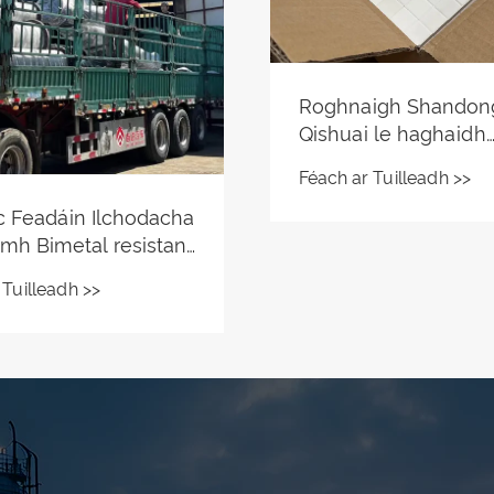
ng Qishuai Co
Déanann Shandong 
mh Caithimh-
Feadáin Ilchodacha 
t, Ltd:
Bimetal a cheardaío
 Tuilleadh >>
harcanna Nua a
Féach ar Tuilleadh >>
cúramach, le sraith tá
iú i dTrealamh
iomadúla a chumasa
óireachta
uasghrádú friotaíoch
easmhach in aghaidh
caitheamh tionsclaí
h Trí
olaíocht
each Alúmana