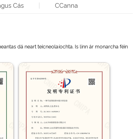
agus Cás
CCanna
antas dá neart teicneolaíochta. Is linn ár monarcha féin