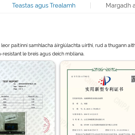
Teastas agus Trealamh
Margadh 
r paitinní samhlacha áirgiúlachta uirthi, rud a thugann aithe
-resistant le breis agus deich mbliana.