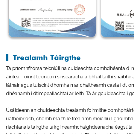
Trealamh Táirgthe
Tá príomhfhórsa teicniúil na cuideachta comhdhéanta d'inne
áirítear roinnt teicneoirí sinsearacha a bhfuil taithí shaib
láthair agus tuiscint dhomhain ar chaitheamh casta i dtion
dhéanamh i dtimpeallachtaí ar leith. Tá ár gcuideachta i g
Úsáideann an chuideachta trealamh foirmithe comhpháirt
uathoibríoch, chomh maith le trealamh meicniúil gaolmhar 
riachtanais táirgthe táirgí neamhchaighdeánacha éagsúla.