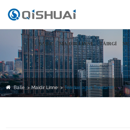
BAILE
MAIDIR LINNE
TÁIRGÍ
NU
Baile
Maidir Linne
Teastas agus Trealamh