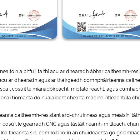
altóirí a bhfuil taithí acu ar dhearadh ábhar caitheamh-resist
hir acu ar dhearadh agus ar tháirgeadh comhpháirteanna caitheam
scail cosúil le mianadóireacht, miotalóireacht, agus cumhacht
cónaí tiomanta do nuálaíocht chearta maoine intleachtúla chu
eanna caitheamh-resistant ard-chruinneas agus meaisíní tá
cosúil le gearradh CNC agus tástáil neamh-millteach, chun p
 Ina theannta sin, comhoibríonn an chuideachta go gníomhach 