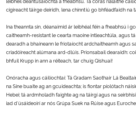
leibhéil déantúsaíochta a fheabhsú. Tá córas rialaithe cá
cigireacht táirge deiridh, lena chinntiú go bhféadfaidh na 
Ina theannta sin, déanaimid ár leibhéal féin a fheabhsú i
caitheamh-resistant le cearta maoine intleachtúla, agus tá m
dearadh a bhaineann le friotaíocht ardchaitheamh agus s
criadóireacht alúmana ard-dlúis. Prionsabail dearaidh: c
bhfuil Krupp in ann a réiteach, tar chuig Qishuai!
Onóracha agus cáilíochtaí: Tá Gradam Saothair Lá Bealtain
na Síne buaite ag an gcuideachta; is fiontar píolótach ná
Hebei; tá ardmholadh faighte ag na táirgí agus na seirbhísí ó
iad d'úsáideoirí ar nós Grúpa Suek na Rúise agus Eurochem