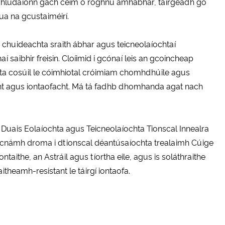
 a chlúdaíonn gach céim ó roghnú amhábhar, táirgeadh go
rua na gcustaiméirí.
n chuideachta sraith ábhar agus teicneolaíochtaí
í saibhir freisin. Cloíimid i gcónaí leis an gcoincheap
hta cosúil le cóimhiotal cróimiam chomhdhúile agus
acht agus iontaofacht. Má tá fadhb dhomhanda agat nach
 Duais Eolaíochta agus Teicneolaíochta Tionscal Innealra
tar cnámh droma i dtionscal déantúsaíochta trealaimh Cúige
ntaithe, an Astráil agus tíortha eile, agus is soláthraithe
theamh-resistant le táirgí iontaofa.