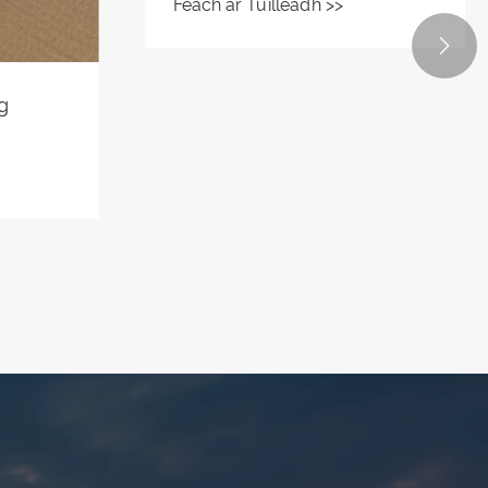
Qishuai
Caith

cht go
irgí
íonn
ta
och.
Tá Baisc Feadáin Ilchodacha
Caitheamh Bimetal resistant
Caitheamh Qishuai
Féach ar Tuilleadh >>
Luchtaithe agus Seolta go
hiomlán go dtí an Rúis.