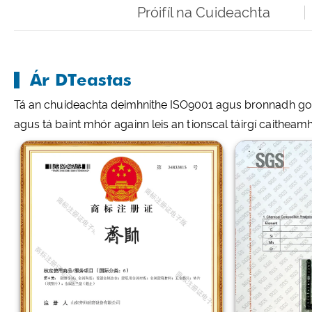
Próifíl na Cuideachta
Ár DTeastas
Tá an chuideachta deimhnithe ISO9001 agus bronnadh go leo
agus tá baint mhór againn leis an tionscal táirgí caitheamh