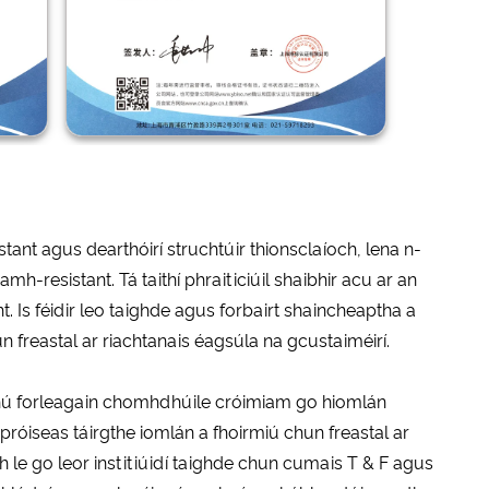
ant agus dearthóirí struchtúir thionsclaíoch, lena n-
h-resistant. Tá taithí phraiticiúil shaibhir acu ar an
. Is féidir leo taighde agus forbairt shaincheaptha a
n freastal ar riachtanais éagsúla na gcustaiméirí.
thú forleagain chomhdhúile cróimiam go hiomlán
róiseas táirgthe iomlán a fhoirmiú chun freastal ar
le go leor institiúidí taighde chun cumais T & F agus