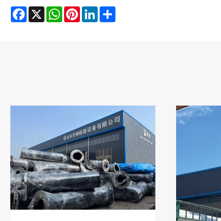
Facebook
X
WhatsApp
Pinterest
LinkedIn
Share