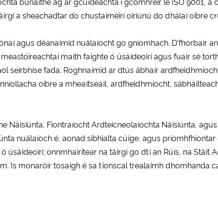
ilíochta bunaithe ag ár gcuideachta i gcomhréir le ISO 9001,
táirgí a sheachadtar do chustaiméirí oiriúnú do dhálaí oibre c
 gcónaí agus déanaimid nuálaíocht go gníomhach. D'fhorbair a
eastóireachtaí maith faighte ó úsáideoirí agus fuair sé tortha
aol seirbhíse fada. Roghnaímid ar dtús ábhair ardfheidhmíoc
oinníollacha oibre a mheaitseáil, ardfheidhmíocht, sábháilte
e Náisiúnta, Fiontraíocht Ardteicneolaíochta Náisiúnta, agus
isiúnta nuálaíoch é, aonad sibhialta cúige, agus príomhfhion
 úsáideoirí; onnmhairítear na táirgí go dtí an Rúis, na Stáit Ao
. Is monaróir tosaigh é sa tionscal trealaimh dhomhanda cai