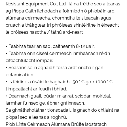
Resistant Equipment Co., Ltd. Tá na tréithe seo a leanas
ag Píopa Caith Ilchodach a foirmíodh ó phíobáin ard-
alúmana ceirmeacha, chomhdhúile sileacain agus
cruach a tháirgtear trí phróiseas shintéirithe in éineacht
le próiseas nasctha / táthú ard-neart.
• Feabhsaítear an saol caitheamh 8-12 uair.
• Feabhsaíonn ciseal ceirmeach inmheánach réidh
éifeachtúlacht iompair.
• Seasann sé in aghaidh fórsa ardtionchair gan
delamination.
• Is féidir é a úsáid le haghaidh -50 ° C go + 1000 ° C
timpeallacht ar feadh i bhfad.
• Deannach guail, púdar mianraí, sciodar, moirtéal,
iarmhar fuinseoige, ábhar gráinneach.
Sa ghnáthsholáthar tionscadail, is gnách do chliaint na
píopaí seo a leanas a roghnú.
Píob Línte Ceirmeach Alúmana Brúite Isostatach