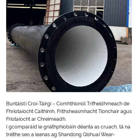
Buntáistí Croí-Táirgí – Comhthionól Trífheidhmeach de
Fhriotaíocht Caithimh, Frithsheasmhacht Tionchair agus
Friotaíocht ar Chreimeadh.
I gcomparáid le gnáthphíobáin déanta as cruach, tá na
tréithe seo a leanas ag Shandong Qishuai Wear-