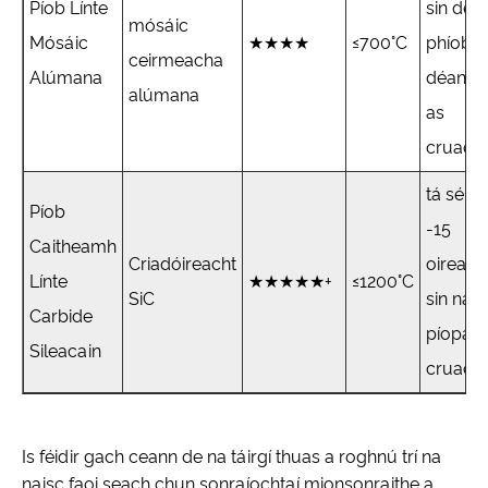
Píob Línte
sin de
mósáic
Mósáic
★★★★
≤700°C
phíobái
ceirmeacha
Alúmana
déanta
alúmana
as
cruach.
tá sé 10
Píob
-15
Caitheamh
Criadóireacht
oiread
Línte
★★★★★+
≤1200°C
SiC
sin na
Carbide
píopaí
Sileacain
cruach
Is féidir gach ceann de na táirgí thuas a roghnú trí na
naisc faoi seach chun sonraíochtaí mionsonraithe a