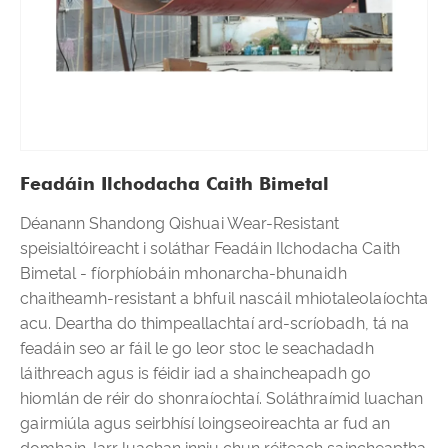
Feadáin Ilchodacha Caith Bimetal
Déanann Shandong Qishuai Wear-Resistant
speisialtóireacht i soláthar Feadáin Ilchodacha Caith
Bimetal - fíorphíobáin mhonarcha-bhunaidh
chaitheamh-resistant a bhfuil nascáil mhiotaleolaíochta
acu. Deartha do thimpeallachtaí ard-scríobadh, tá na
feadáin seo ar fáil le go leor stoc le seachadadh
láithreach agus is féidir iad a shaincheapadh go
hiomlán de réir do shonraíochtaí. Soláthraímid luachan
gairmiúla agus seirbhísí loingseoireachta ar fud an