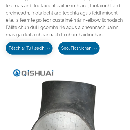
le cruas ard, friotaíocht caitheamh ard, friotaíocht ard
creimeadh, friotaíocht ard teochta agus feidhmíocht
eile, is fearr le go leor custaiméirí ár n-elbow ilchodach.
Fáilte chun dul i gcomhairle agus a cheannach uainn
más gá duit a cheannach trí chomhairliúchán.
Féach ar Tuilleadh >>
Seol Fiosrúchán >>