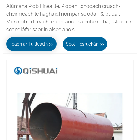
Alúmana Píob Líneáilte. Píobán ilchodach cruach-
cheirmeach le haghaidh iompar sciodair & púdar.
Monarcha díreach, méideanna saincheaptha, i stoc, iarr
ceanglófar saor in aisce anois.
Féach ar Tuilleadh >>
Seol Fiosrúchán >>