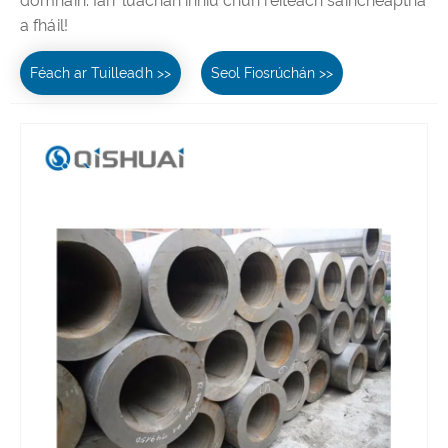
domhain. Iarr luachan inniu chun réiteach saincheaptha
a fháil!
Féach ar Tuilleadh >>
Seol Fiosrúchán >>