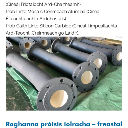
(Cineál Friotaíocht Ard-Chaitheamh).
Píob Línte Mósáic Ceirmeach Alumina (Cineál
Éifeachtúlachta Ardchostais).
Píob Caith Línte Silicon Carbide (Cineál Timpeallachta
Ard-Teocht, Creimneach go Láidir).
Roghanna próisis iolracha – freastal