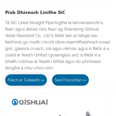
Píob Dhíreach Línithe SiC
Tá SiC Lined Straight Pipe tógtha le teicneolaíocht is
fearr agus ábhair níos fearr ag Shandong Qishuai
Wear-Resistant Co., Ltd Is féidir leis an táirge seo
feidhmiú go maith i riocht oibre neamhfhabhrach ionad
gnó, gléasra cruach, ola agus réimse, agus is féidir é a
úsáid ar feadh i bhfad i gceanglais ard, is féidir é a
bheith cobhsaí ar feadh i bhfad agus do phróiseas
táirgthe a chur chun cinn.
Féach ar Tuilleadh >>
Seol Fiosrúchán >>