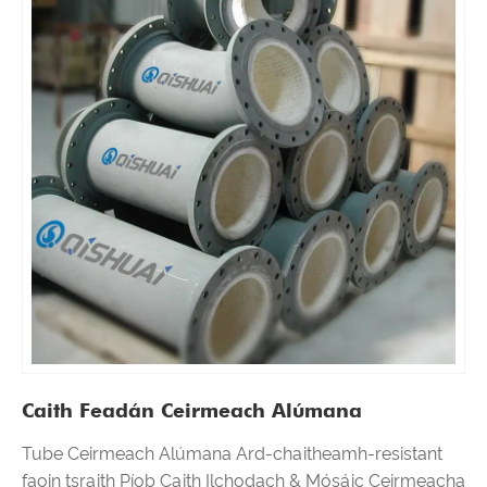
Caith Feadán Ceirmeach Alúmana
Tube Ceirmeach Alúmana Ard-chaitheamh-resistant
faoin tsraith Píob Caith Ilchodach & Mósáic Ceirmeacha