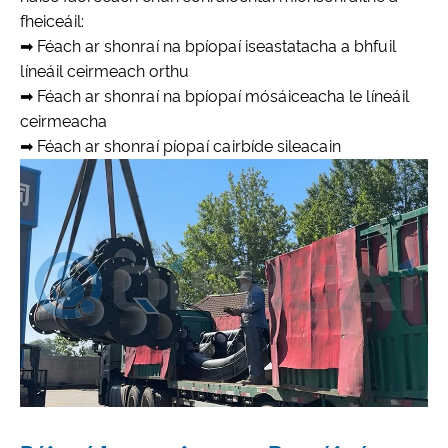
fheiceáil:
➡ Féach ar shonraí na bpíopaí iseastatacha a bhfuil
líneáil ceirmeach orthu
➡ Féach ar shonraí na bpíopaí mósáiceacha le líneáil
ceirmeacha
➡ Féach ar shonraí píopaí cairbíde sileacain