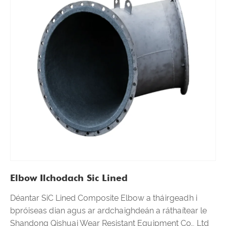
Elbow Ilchodach Sic Lined
Déantar SiC Lined Composite Elbow a tháirgeadh i
bpróiseas dian agus ar ardchaighdeán a ráthaítear le
Shandong Qishuai Wear Resistant Equipment Co., Ltd