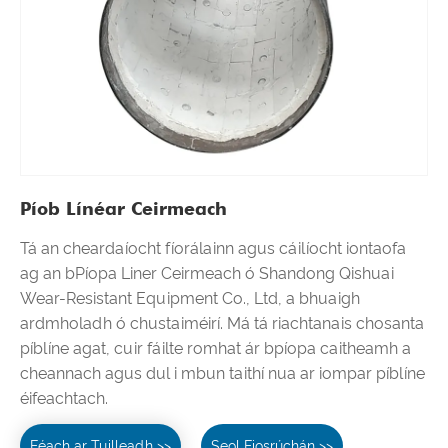
Píob Línéar Ceirmeach
Tá an cheardaíocht fíorálainn agus cáilíocht iontaofa
ag an bPíopa Liner Ceirmeach ó Shandong Qishuai
Wear-Resistant Equipment Co., Ltd, a bhuaigh
ardmholadh ó chustaiméirí. Má tá riachtanais chosanta
píblíne agat, cuir fáilte romhat ár bpíopa caitheamh a
cheannach agus dul i mbun taithí nua ar iompar píblíne
éifeachtach.
Féach ar Tuilleadh >>
Seol Fiosrúchán >>