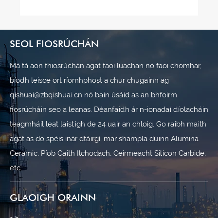
Féach ar Tuilleadh >>
SEOL FIOSRÚCHÁN
Má tá aon fhiosrúchán agat faoi luachan nó faoi chomhar,
bíodh leisce ort ríomhphost a chur chugainn ag
qishuai@zbqishuai.cn nó bain úsáid as an bhfoirm
fiosrúcháin seo a leanas. Déanfaidh ár n-ionadaí díolacháin
teagmháil leat laistigh de 24 uair an chloig. Go raibh maith
agat as do spéis inár dtáirgí, mar shampla dúinn Alumina
Ceramic, Píob Caith Ilchodach, Ceirmeacht Silicon Carbide,
etc.
GLAOIGH ORAINN