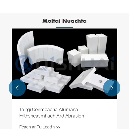
Moltaí Nuachta


Cén t-ábhar atá pláta ceirmeach
alúmana?