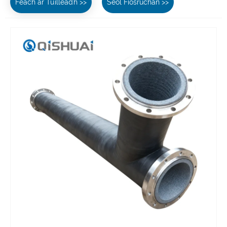
Féach ar Tuilleadh >>
Seol Fiosrúchán >>