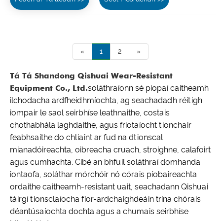
«
1
2
»
Tá Tá Shandong Qishuai Wear-Resistant
Equipment Co., Ltd.
soláthraíonn sé píopaí caitheamh
ilchodacha ardfheidhmíochta, ag seachadadh réitigh
iompair le saol seirbhíse leathnaithe, costais
chothabhála laghdaithe, agus friotaíocht tionchair
feabhsaithe do chliaint ar fud na dtionscal
mianadóireachta, oibreacha cruach, stroighne, calafoirt
agus cumhachta. Cibé an bhfuil soláthraí domhanda
iontaofa, soláthar mórchóir nó córais píobaireachta
ordaithe caitheamh-resistant uait, seachadann Qishuai
táirgí tionsclaíocha fíor-ardchaighdeáin trína chórais
déantúsaíochta dochta agus a chumais seirbhíse