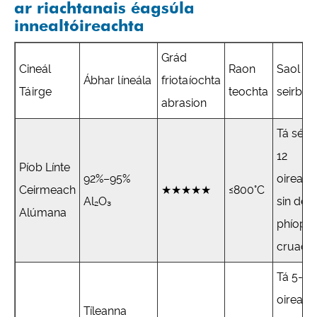
ar riachtanais éagsúla
innealtóireachta
Grád
Cineál
Raon
Saol
Ábhar líneála
friotaíochta
Táirge
teochta
seirbhí
abrasion
Tá sé 8
12
Píob Línte
92%–95%
oiread
Ceirmeach
★★★★★
≤800°C
Al₂O₃
sin de
Alúmana
phíopaí
cruach
Tá 5-8
oiread
Tíleanna