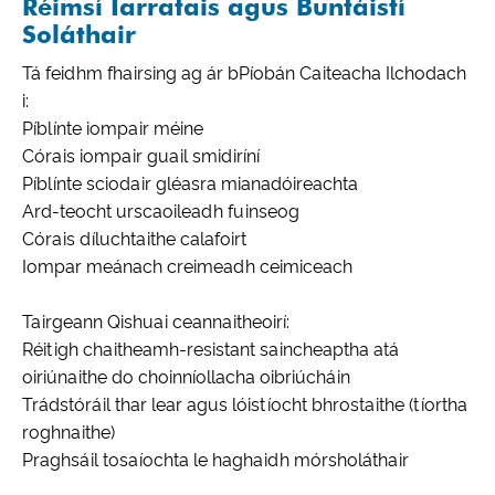
Réimsí Iarratais agus Buntáistí
Soláthair
Tá feidhm fhairsing ag ár bPíobán Caiteacha Ilchodach
i:
Píblínte iompair méine
Córais iompair guail smidiríní
Píblínte sciodair gléasra mianadóireachta
Ard-teocht urscaoileadh fuinseog
Córais díluchtaithe calafoirt
Iompar meánach creimeadh ceimiceach
Tairgeann Qishuai ceannaitheoirí:
Réitigh chaitheamh-resistant saincheaptha atá
oiriúnaithe do choinníollacha oibriúcháin
Trádstóráil thar lear agus lóistíocht bhrostaithe (tíortha
roghnaithe)
Praghsáil tosaíochta le haghaidh mórsholáthair