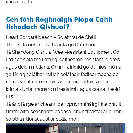
idirnáisiúnta.
Cén fáth Roghnaigh Píopa Caith
Ilchodach Qishuai?
Neart Corparáideach – Soláthraí de Cháil
Thionsclaíoch atá Aitheanta go Domhanda
Tá Shandong Qishuai Wear-Resistant Equipment Co.,
Ltd speisialaithe i dtáirgí caitheamh-resistant le breis
agus deich mbliana. Onnmhairímid go dtí níos mó ná
30 tír, ag soláthar réitigh soláthair fadtéarmacha do
chuideachtaí innealtóireachta mianadóireachta
idirnáisiúnta, monaróirí trealaimh, agus conraitheoirí
EPC.
Tá ár dtáirge ar cheann dár bpríomhtháirgí, ina bhfuil
timthriallta seachadta cobhsaí chun freastal ar éilimh
soláthair tionscadal ar scála mór.