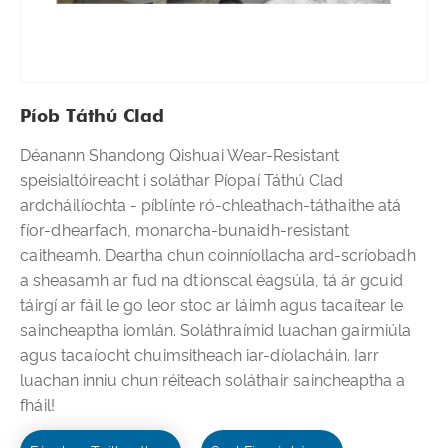
Píob Táthú Clad
Déanann Shandong Qishuai Wear-Resistant
speisialtóireacht i soláthar Píopaí Táthú Clad
ardcháilíochta - píblínte ró-chleathach-táthaithe atá
fíor-dhearfach, monarcha-bunaidh-resistant
caitheamh. Deartha chun coinníollacha ard-scríobadh
a sheasamh ar fud na dtionscal éagsúla, tá ár gcuid
táirgí ar fáil le go leor stoc ar láimh agus tacaítear le
saincheaptha iomlán. Soláthraímid luachan gairmiúla
agus tacaíocht chuimsitheach iar-díolacháin. Iarr
luachan inniu chun réiteach soláthair saincheaptha a
fháil!