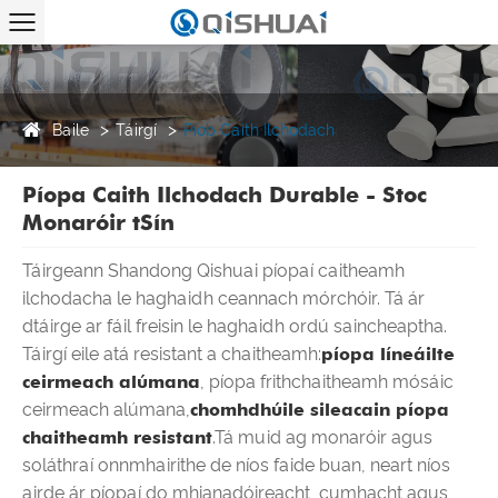
Baile
Táirgí
Píob Caith Ilchodach
Píopa Caith Ilchodach Durable - Stoc
Monaróir tSín
Táirgeann Shandong Qishuai píopaí caitheamh
ilchodacha le haghaidh ceannach mórchóir. Tá ár
dtáirge ar fáil freisin le haghaidh ordú saincheaptha.
Táirgí eile atá resistant a chaitheamh:
píopa líneáilte
ceirmeach alúmana
, píopa frithchaitheamh mósáic
ceirmeach alúmana,
chomhdhúile sileacain píopa
chaitheamh resistant
.Tá muid ag monaróir agus
soláthraí onnmhairithe de níos faide buan, neart níos
airde ár píopaí do mhianadóireacht, cumhacht agus