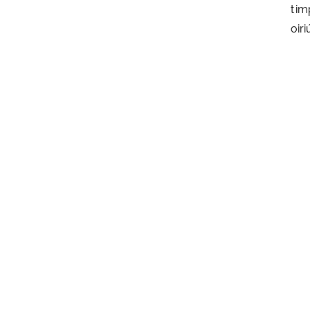
tim
oir