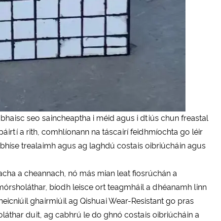
haisc seo saincheaptha i méid agus i dtiús chun freastal
páirtí a rith, comhlíonann na táscairí feidhmíochta go léir
rbhíse trealaimh agus ag laghdú costais oibriúcháin agus
acha a cheannach, nó más mian leat fiosrúchán a
órsholáthar, bíodh leisce ort teagmháil a dhéanamh linn
theicniúil ghairmiúil ag Qishuai Wear-Resistant go pras
oláthar duit, ag cabhrú le do ghnó costais oibriúcháin a