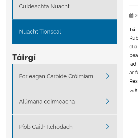
Cuideachta Nuacht
2
Tá 
Nuacht Tionscal
Rub
cli
Táirgí
bea
iad
ar 

Forleagan Carbide Cróimiam
Res
sai

Alúmana ceirmeacha

Píob Caith Ilchodach