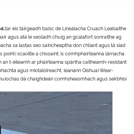
d.
tar éis táirgeadh baisc de Líneálacha Cruach Leabaithe
thair agus atá le seoladh chuig an gcalafort sonraithe ag
eacha sa lastas seo saincheaptha don chliant agus tá siad
 pointí scaoilte a chosaint; is comhpháirteanna lárnacha
n an t-éileamh ar pháirteanna spártha caitheamh-resistant
hachta agus miotalóireacht, leanann Qishuai Wear-
ta a bhuíochas dá chaighdeán comhsheasmhach agus seirbhísí