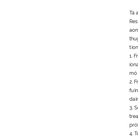
Tá 
Res
aon
thu
tio
1. 
íon
mó 
2. 
fui
dai
3. 
tre
pró
4. 