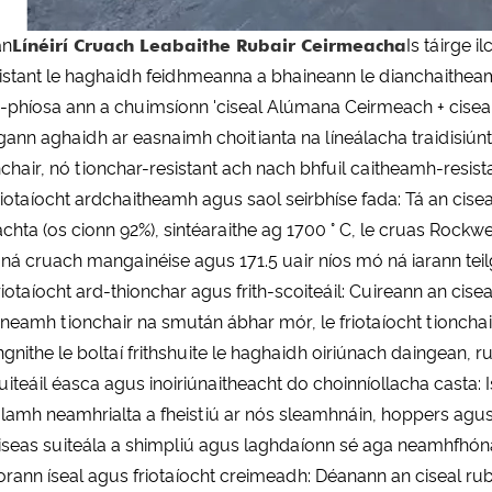
an
Línéirí Cruach Leabaithe Rubair Ceirmeacha
Is táirge 
istant le haghaidh feidhmeanna a bhaineann le dianchaithea
-phíosa ann a chuimsíonn 'ciseal Alúmana Ceirmeach + ciseal r
gann aghaidh ar easnaimh choitianta na líneálacha traidisiúnta
nchair, nó tionchar-resistant ach nach bhfuil caitheamh-resista
Friotaíocht ardchaitheamh agus saol seirbhíse fada: Tá an 
achta (os cionn 92%), sintéaraithe ag 1700 ° C, le cruas Rockwe
ná cruach mangainéise agus 171.5 uair níos mó ná iarann ​​te
Friotaíocht ard-thionchar agus frith-scoiteáil: Cuireann an cis
nneamh tionchair na smután ábhar mór, le friotaíocht tioncha
ngnithe le boltaí frithshuite le haghaidh oiriúnach daingean, 
Suiteáil éasca agus inoiriúnaitheacht do choinníollacha casta: 
alamh neamhrialta a fheistiú ar nós sleamhnáin, hoppers agus
iseas suiteála a shimpliú agus laghdaíonn sé aga neamhfhón
Torann íseal agus friotaíocht creimeadh: Déanann an ciseal ru