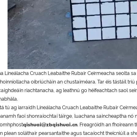
na Líneálacha Cruach Leabaithe Rubair Ceirmeacha seolta sa b
hoinníollacha oibriúcháin an chustaiméara. Tar éis tástáil tríú 
caighdeáin riachtanacha, ag leathnú go héifeachtach saol sei
habhála.
tá tú ag iarraidh Líneálacha Cruach Leabaithe Rubair Ceirme
anamh faoi shonraíochtaí táirge, luachana saincheaptha nó m
 ríomhphost
qishuai@zbqishuai.cn
. Freagróidh an fhoireann 
n plean soláthair pearsantaithe agus tacaíocht theicniúil a sh