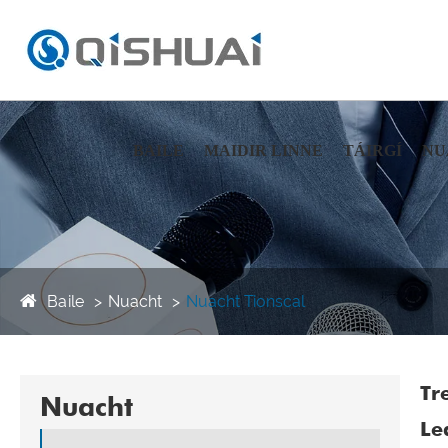
BAILE
MAIDIR LINNE
TÁIRGÍ
NU
Baile
Nuacht
Nuacht Tionscal
Tr
Nuacht
Le