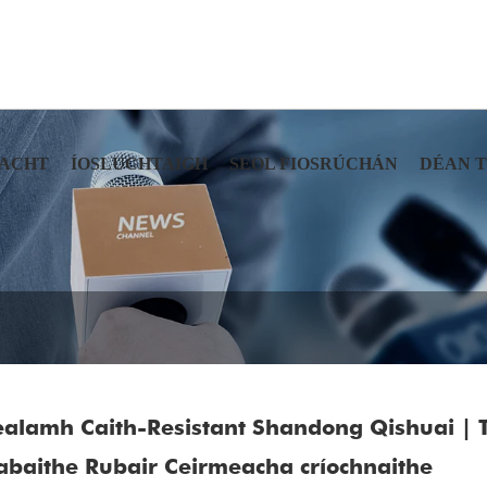
ACHT
ÍOSLUCHTAIGH
SEOL FIOSRÚCHÁN
DÉAN 
ealamh Caith-Resistant Shandong Qishuai | 
abaithe Rubair Ceirmeacha críochnaithe