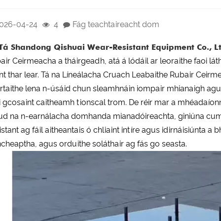
026-04-24
4
Fág teachtaireacht dom
Tá Shandong Qishuai Wear-Resistant Equipment Co., Lt
air Ceirmeacha a tháirgeadh, atá á lódáil ar leoraithe faoi lá
ant thar lear. Tá na Líneálacha Cruach Leabaithe Rubair Ceirm
rtaithe lena n-úsáid chun sleamhnáin iompair mhianaigh agus
 i gcosaint caitheamh tionscal trom. De réir mar a mhéadaíon
fud na n-earnálacha domhanda mianadóireachta, giniúna cum
istant ag fáil aitheantais ó chliaint intíre agus idirnáisiún
ncheaptha, agus orduithe soláthair ag fás go seasta.