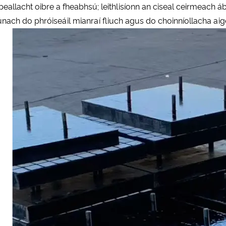
peallacht oibre a fheabhsú; leithlisíonn an ciseal ceirmeach 
iúnach do phróiseáil mianraí fliuch agus do choinníollacha ai