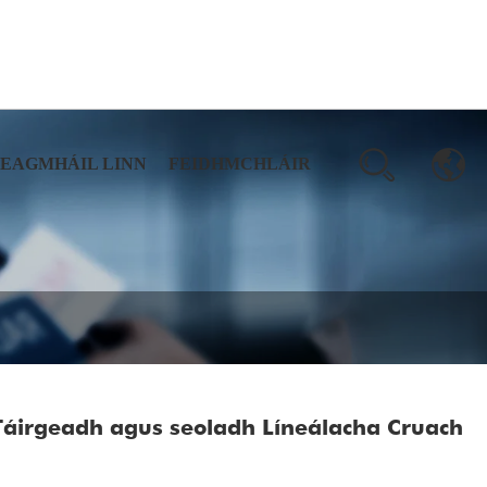
TEAGMHÁIL LINN
FEIDHMCHLÁIR
Táirgeadh agus seoladh Líneálacha Cruach