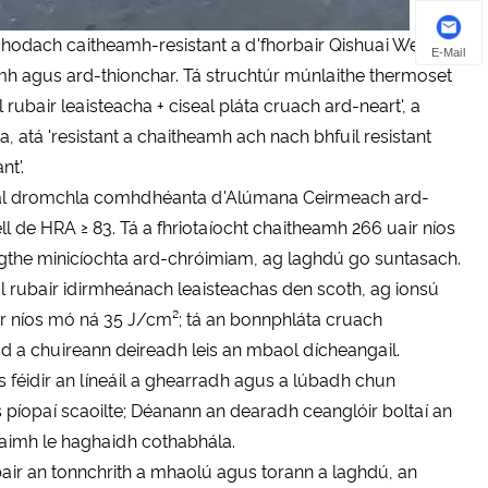
ilchodach caitheamh-resistant a d'fhorbair Qishuai Wear-
E-Mail
mh agus ard-thionchar. Tá struchtúr múnlaithe thermoset
ubair leaisteacha + ciseal pláta cruach ard-neart', a
, atá 'resistant a chaitheamh ach nach bhfuil resistant
nt'.
ciseal dromchla comhdhéanta d'Alúmana Ceirmeach ard-
ll de HRA ≥ 83. Tá a fhriotaíocht chaitheamh 266 uair níos
ilgthe minicíochta ard-chróimiam, ag laghdú go suntasach.
eal rubair idirmheánach leaisteachas den scoth, ag ionsú
ir níos mó ná 35 J/cm²; tá an bonnphláta cruach
rud a chuireann deireadh leis an mbaol dícheangail.
Is féidir an líneáil a ghearradh agus a lúbadh chun
 píopaí scaoilte; Déanann an dearadh ceanglóir boltaí an
aimh le haghaidh cothabhála.
bair an tonnchrith a mhaolú agus torann a laghdú, an