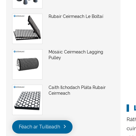
Rubair Ceirmeach Le Boltaí
Mósáic Ceirmeach Lagging
Pulley
Caith Ilchodach Pláta Rubair
Ceirmeach
Rát
Féach ar Tuilleadh
cui