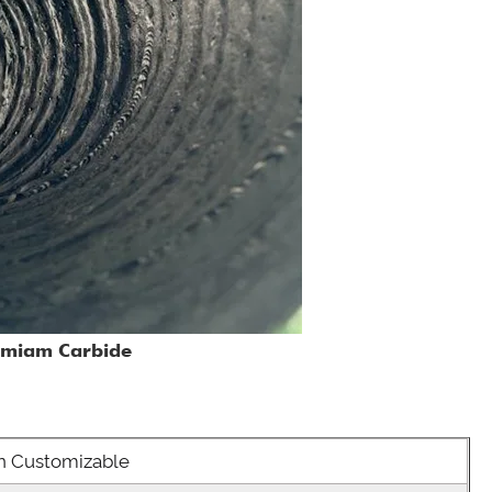
imiam Carbide
n Customizable