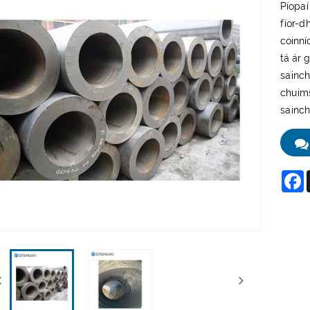
Píopaí
fíor-d
coinní
tá ár g
sainch
chuims
sainch
F