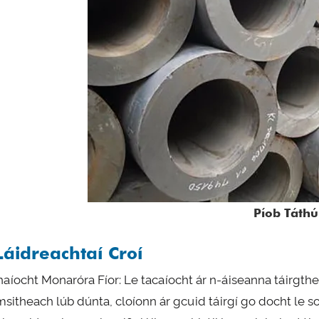
Píob Táthú
Láidreachtaí Croí
haíocht Monaróra Fíor: Le tacaíocht ár n-áiseanna táirgthe 
msitheach lúb dúnta, cloíonn ár gcuid táirgí go docht le s