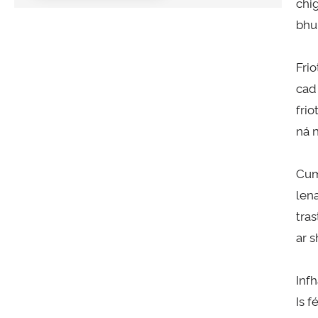
chi
bhu
Fri
cad
fri
ná 
Cum
len
tra
ar 
Inf
Is 