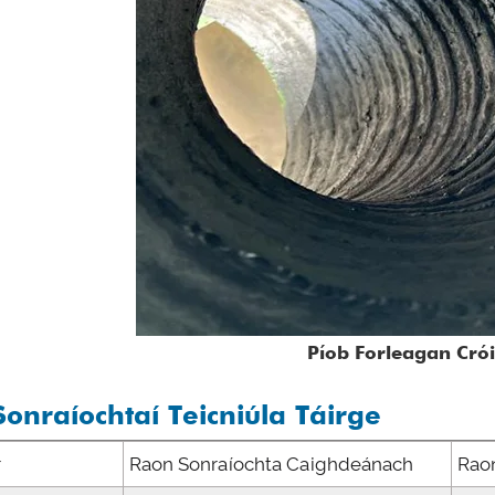
Píob Forleagan Cró
Sonraíochtaí Teicniúla Táirge
r
Raon Sonraíochta Caighdeánach
Rao