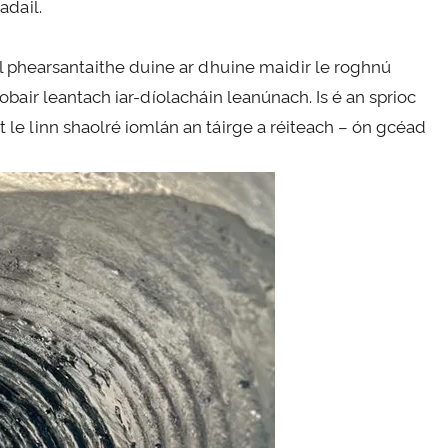
adail.
il phearsantaithe duine ar dhuine maidir le roghnú
bair leantach iar-díolacháin leanúnach. Is é an sprioc
t le linn shaolré iomlán an táirge a réiteach – ón gcéad