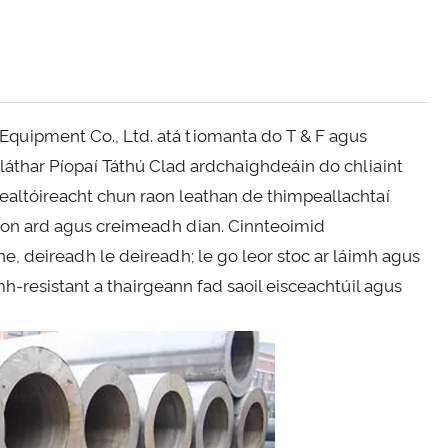
 Equipment Co., Ltd. atá tiomanta do T & F agus
láthar Píopaí Táthú Clad ardchaighdeáin do chliaint
nealtóireacht chun raon leathan de thimpeallachtaí
asion ard agus creimeadh dian. Cinnteoimid
éine, deireadh le deireadh; le go leor stoc ar láimh agus
-resistant a thairgeann fad saoil eisceachtúil agus