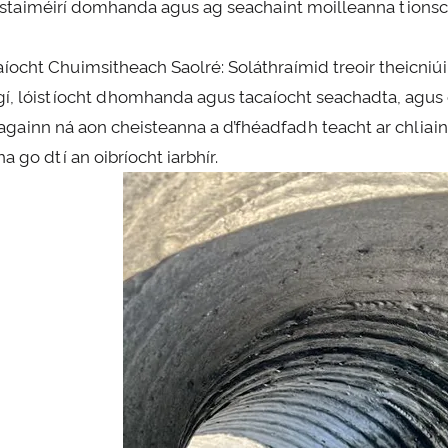
staiméirí domhanda agus ag seachaint moilleanna tionsc
aíocht Chuimsitheach Saolré: Soláthraímid treoir theicniú
rgí, lóistíocht dhomhanda agus tacaíocht seachadta, agus o
 againn ná aon cheisteanna a d’fhéadfadh teacht ar chliain
a go dtí an oibríocht iarbhír.