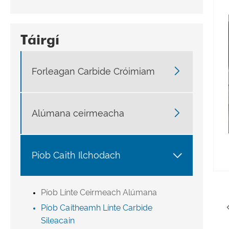
Táirgí

Forleagan Carbide Cróimiam

Alúmana ceirmeacha

Píob Caith Ilchodach
Píob Línte Ceirmeach Alúmana
Píob Caitheamh Línte Carbide
Sileacain