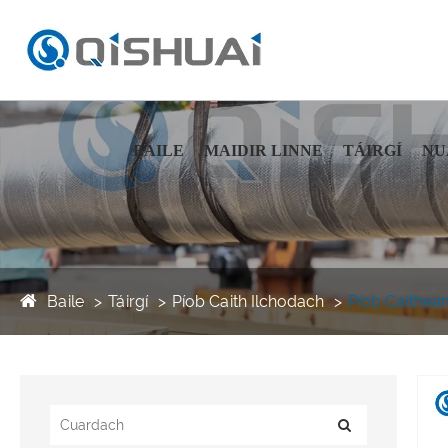
BAILE
MAIDIR LINNE
TÁIRGÍ
NU
Baile
Táirgí
Píob Caith Ilchodach
Píob Caitheam