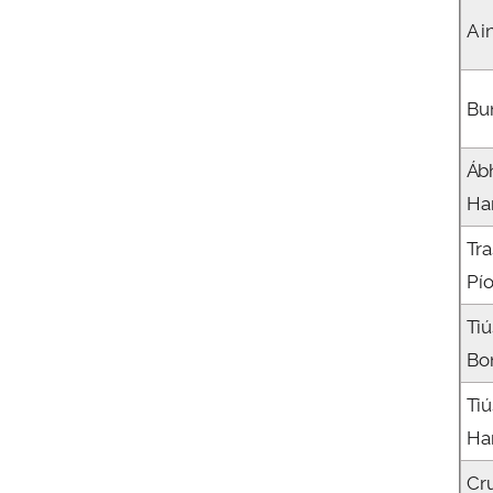
Ai
Bu
Áb
Ha
Tr
Pí
Tiú
Bo
Tiú
Ha
Cr