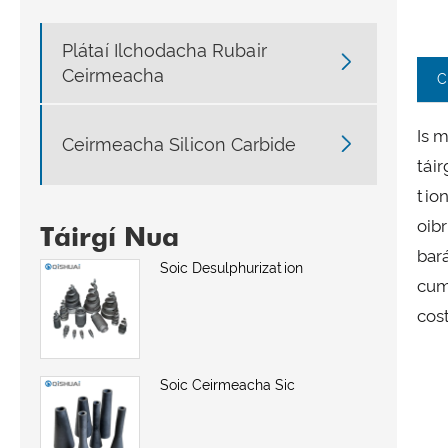
Plátaí Ilchodacha Rubair

Ceirmeacha
C
Is 

Ceirmeacha Silicon Carbide
tái
tio
oib
Táirgí Nua
bará
Soic Desulphurization
cum
cost
Soic Ceirmeacha Sic