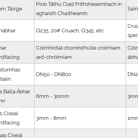
Píob Táthú Clad Frithsheasmhach in
nm Táirge
Sain
aghaidh Chaitheamh
Crua
nábhar
Q235, 20# Cruach, Q345, etc.
spei
har
Cóimhiotal chomhdhúile cróimiam
Cóim
rdfacing
ard-chróimiam
ábha
astomhas
DN50 - DN800
DN2
obáin
s Balla Ábhar
6mm - 30mm
3mm
nn
s Ciseal
3mm - 8mm
1mm
rdfacing
uas Ciseal