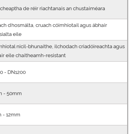
cheaptha de réir riachtanais an chustaiméara
ch dhosmálta, cruach cóimhiotail agus ábhair
sialta eile
hiotal nicil-bhunaithe, ilchodach criadóireachta agus
ir eile chaitheamh-resistant
0 - DN1200
 - 50mm
 - 12mm