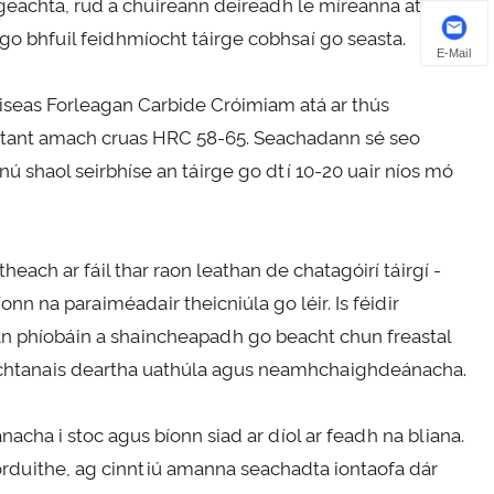
rgeachta, rud a chuireann deireadh le míreanna atá faoi
 bhfuil feidhmíocht táirge cobhsaí go seasta.
E-Mail
róiseas Forleagan Carbide Cróimiam atá ar thús
istant amach cruas HRC 58-65. Seachadann sé seo
nú shaol seirbhíse an táirge go dtí 10-20 uair níos mó
ach ar fáil thar raon leathan de chatagóirí táirgí -
nn na paraiméadair theicniúla go léir. Is féidir
d an phíobáin a shaincheapadh go beacht chun freastal
 riachtanais deartha uathúla agus neamhchaighdeánacha.
cha i stoc agus bíonn siad ar díol ar feadh na bliana.
-orduithe, ag cinntiú amanna seachadta iontaofa dár