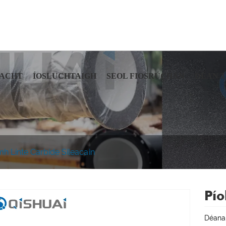
ACHT
ÍOSLUCHTAIGH
SEOL FIOSRÚCHÁN
DÉAN 
h Línte Carbide Sileacain
Pío
Déanan