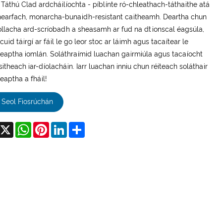
 Táthú Clad ardcháilíochta - píblínte ró-chleathach-táthaithe atá
hearfach, monarcha-bunaidh-resistant caitheamh. Deartha chun
ollacha ard-scríobadh a sheasamh ar fud na dtionscal éagsúla,
cuid táirgí ar fáil le go leor stoc ar láimh agus tacaítear le
eaptha iomlán. Soláthraímid luachan gairmiúla agus tacaíocht
itheach iar-díolacháin. Iarr luachan inniu chun réiteach soláthair
eaptha a fháil!
Seol Fiosrúchán
acebook
X
WhatsApp
Pinterest
LinkedIn
Share