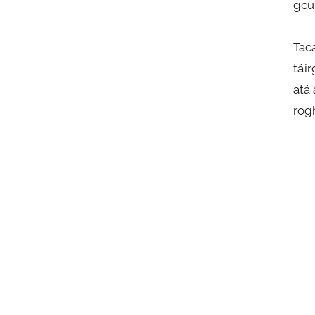
gcu
Tac
tái
atá
rogh