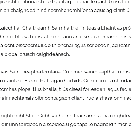
gireachta mhonarcha oifigiúil ag gabháil le gach baisc tái
n an chaighdeáin nó neamhchomhlíonta agus ag cinntiú go
otaíocht ar Chaitheamh Sármhaithe: Trí leas a bhaint as p
hnaíochta sa tionscal, baineann an ciseal caitheamh-res
otaíocht eisceachtúil do thionchar agus scríobadh, ag leath
na píopaí cruach caighdeánach.
ais Saincheaptha Iomlána: Cuirimid saincheaptha cuimsithe
a n-áirítear Píopaí Forleagan Carbide Cróimiam - a chlúdaío
stomhas píopa, tiús bhalla, tiús ciseal forleagan, agus fa
shainriachtanais oibríochta gach cliant, rud a shásaíonn
haighteacht Stoic Cobhsaí: Coinnítear samhlacha caighdeána
féidir linn táirgeadh a sceidealú go tapa le haghaidh mór