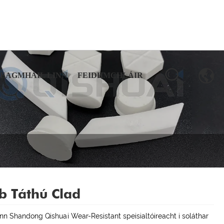
TEAGMHÁIL LINN
FEIDHMCHLÁIR
b Táthú Clad
n Shandong Qishuai Wear-Resistant speisialtóireacht i soláthar