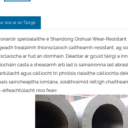
ur síos ar an Táirge
monaróir speisialaithe é Shandong Qishuai Wear-Resistant
rgeadh trealaimh thionsclaíoch caitheamh-resistant, ag so
nsclaíocha ar fud an domhain. Déantar ár gcuid táirgí a in
riúcháin casta a sheasamh arb iad is sainairíonna iad abr
ntúlacht agus cáilíocht trí phróisis rialaithe cáilíochta d
ais saincheaptha iomlána, soláthraímid réitigh chaitheamh
-éifeachtúlacht níos fearr.