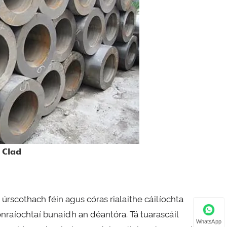
 Clad
úrscothach féin agus córas rialaithe cáilíochta
onraíochtaí bunaidh an déantóra. Tá tuarascáil
WhatsApp