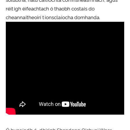
solúbtha, rialú cáilíochta comhsheasmhach, agus
réitigh éifeachtach ó thaobh costais do
cheannaitheoirí tionsclaíocha domhanda.