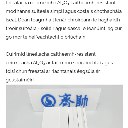
líneálacha ceirmeacha Al₂O₃ caitheamh-resistant
modhanna suiteála simplí agus costais chothabhála
íseal. Déan teagmháil lenár bhfoireann le haghaidh
treoir suiteála - soiléir agus éasca le leanúint, ag cur
go mór le héifeachtacht oibriúcháin.
Cuirimid líneálacha caitheamh-resistant
ceirmeacha Al₂O₃ ar fáil i raon sonraíochtaí agus
toisí chun freastal ar riachtanais éagsúla ár
gcustaiméirí.