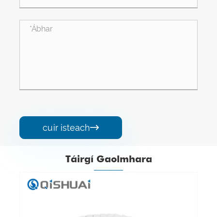
cuir isteach

Táirgí Gaolmhara