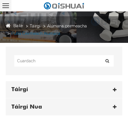
Baile
Táirgí
Alúmana ceirmeacha
Pláta Ceirmeach Alúmana
Táirgí
Táirgí Nua