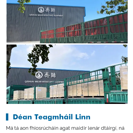
Déan Teagmháil Linn
Má tá aon fhiosrúcháin agat maidir lenár dtáirgí, ná