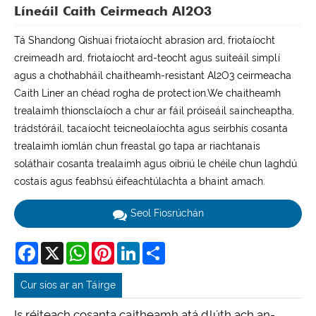
Líneáil Caith Ceirmeach Al2O3
Tá Shandong Qishuai friotaíocht abrasion ard, friotaíocht
creimeadh ard, friotaíocht ard-teocht agus suiteáil simplí
agus a chothabháil chaitheamh-resistant Al2O3 ceirmeacha
Caith Liner an chéad rogha de protection.We chaitheamh
trealaimh thionsclaíoch a chur ar fáil próiseáil saincheaptha,
trádstóráil, tacaíocht teicneolaíochta agus seirbhís cosanta
trealaimh iomlán chun freastal go tapa ar riachtanais
soláthair cosanta trealaimh agus oibriú le chéile chun laghdú
costais agus feabhsú éifeachtúlachta a bhaint amach.
Seol Fiosrúchán
Facebook
X
WhatsApp
Pinterest
LinkedIn
Share
Cur síos ar an Táirge
Is réiteach cosanta caitheamh atá dlúth ach an-