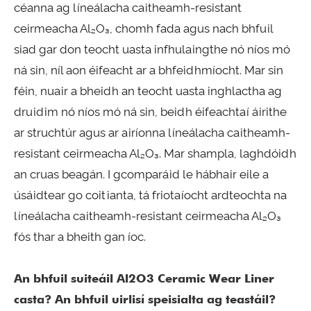
céanna ag líneálacha caitheamh-resistant
ceirmeacha Al₂O₃, chomh fada agus nach bhfuil
siad gar don teocht uasta infhulaingthe nó níos mó
ná sin, níl aon éifeacht ar a bhfeidhmíocht. Mar sin
féin, nuair a bheidh an teocht uasta inghlactha ag
druidim nó níos mó ná sin, beidh éifeachtaí áirithe
ar struchtúr agus ar airíonna líneálacha caitheamh-
resistant ceirmeacha Al₂O₃. Mar shampla, laghdóidh
an cruas beagán. I gcomparáid le hábhair eile a
úsáidtear go coitianta, tá friotaíocht ardteochta na
líneálacha caitheamh-resistant ceirmeacha Al₂O₃
fós thar a bheith gan íoc.
An bhfuil suiteáil Al2O3 Ceramic Wear Liner
casta? An bhfuil uirlisí speisialta ag teastáil?