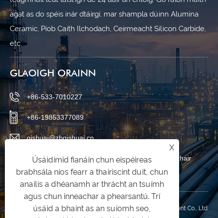
agat as do spéis inár dtáirgí, mar shampla dúinn Alumina
Ceramic, Píob Caith Ilchodach, Ceirmeacht Silicon Carbide,
etc.
GLAOIGH ORAINN
+86-533-7010227
+86-19853377089
qishuai@zbqishuai.cn
X
Páirc Tionscail an Fhionnuisce, Ceantar Linzi, Cathair
Úsáidimid fianáin chun eispéireas
brabhsála níos fearr a thairiscint duit, chun
Zibo, Cúige Shandong, an tSín
anailís a dhéanamh ar thrácht an tsuímh
agus chun inneachar a phearsantú. Trí
úsáid a bhaint as an suíomh seo,
Cóipcheart © 2025 Shandong Qishuai Wear Resistant Equipment Co., Ltd