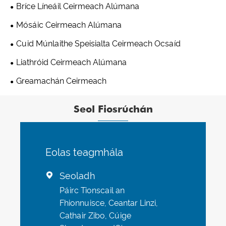
Bríce Líneáil Ceirmeach Alúmana
Mósáic Ceirmeach Alúmana
Cuid Múnlaithe Speisialta Ceirmeach Ocsaíd
Liathróid Ceirmeach Alúmana
Greamachán Ceirmeach
Seol Fiosrúchán
Eolas teagmhála
Seoladh

Páirc Tionscail an
Fhionnuisce, Ceantar Linzi,
Cathair Zibo, Cúige