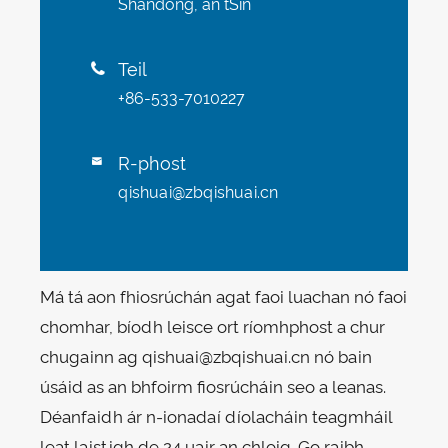
Shandong, an tSín
Teil

+86-533-7010227
R-phost

qishuai@zbqishuai.cn
Má tá aon fhiosrúchán agat faoi luachan nó faoi
chomhar, bíodh leisce ort ríomhphost a chur
chugainn ag qishuai@zbqishuai.cn nó bain
úsáid as an bhfoirm fiosrúcháin seo a leanas.
Déanfaidh ár n-ionadaí díolacháin teagmháil
leat laistigh de 24 uair an chloig. Go raibh