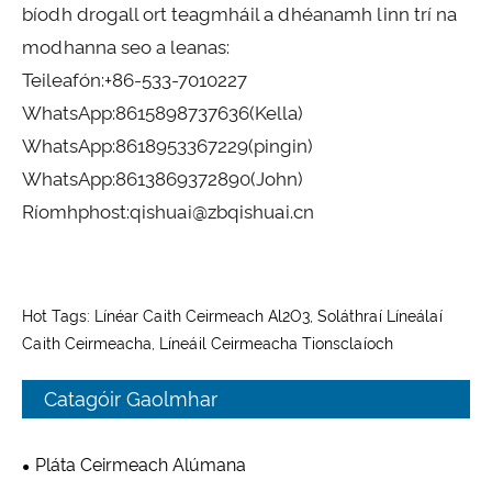
bíodh drogall ort teagmháil a dhéanamh linn trí na
modhanna seo a leanas:
Teileafón:
+86-533-7010227
WhatsApp:
8615898737636
(Kella)
WhatsApp:
8618953367229
(pingin)
WhatsApp:
8613869372890
(John)
Ríomhphost:
qishuai@zbqishuai.cn
Hot Tags: Línéar Caith Ceirmeach Al2O3, Soláthraí Líneálaí
Caith Ceirmeacha, Líneáil Ceirmeacha Tionsclaíoch
Catagóir Gaolmhar
Pláta Ceirmeach Alúmana