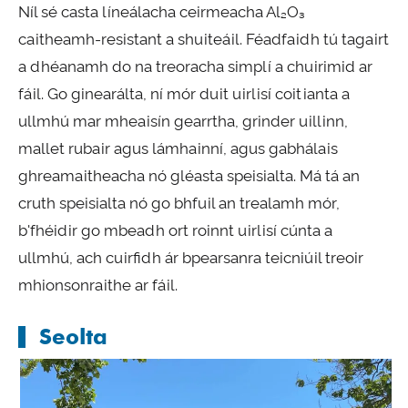
Níl sé casta líneálacha ceirmeacha Al₂O₃
caitheamh-resistant a shuiteáil. Féadfaidh tú tagairt
a dhéanamh do na treoracha simplí a chuirimid ar
fáil. Go ginearálta, ní mór duit uirlisí coitianta a
ullmhú mar mheaisín gearrtha, grinder uillinn,
mallet rubair agus lámhainní, agus gabhálais
ghreamaitheacha nó gléasta speisialta. Má tá an
cruth speisialta nó go bhfuil an trealamh mór,
b'fhéidir go mbeadh ort roinnt uirlisí cúnta a
ullmhú, ach cuirfidh ár bpearsanra teicniúil treoir
mhionsonraithe ar fáil.
Seolta