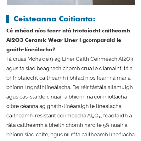
Ceisteanna Coitianta:
Cé mhéad níos fearr atá friotaíocht caitheamh
Al2O3 Ceramic Wear Liner i gcomparáid le
gnáth-líneálacha?
Tá cruas Mohs de 9 ag Liner Caith Ceirmeach Al2O3
agus tá siad beagnach chomh crua le diamaint; tá a
bhfriotaíocht caitheamh i bhfad níos fearr ná mar a
bhíonn i ngnáthlíneálacha. De réir tástála allamuigh
agus cás-staidéir, nuair a bhíonn na coinníollacha
oibre céanna ag gnáth-línéaraigh le líneálacha
caitheamh-resistant ceirmeacha Al₂O₃, féadfaidh a
ráta caitheamh a bheith chomh hard le 5% nuair a
bhíonn siad caite, agus níl ráta caitheamh líneálacha