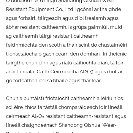
Ó bunaíodh é, dhírigh Shandong Qishuai Wear
Resistant Equipment Co., Ltd i gcónaí ar thaighde
agus forbairt, táirgeadh agus díol trealamh agus
ábhar resistant caitheamh. Is grúpa gairmiúil muid
ag caitheamh táirgí resistant caitheamh
feidhmíochta den scoth a thairiscint do chustaiméirí
tionsclaíocha ó gach cearn den domhan. Trí theicníc
táirgthe chun cinn agus rialú cáilíochta dian, tá tóir
ar ár Líneálaí Caith Ceirmeacha Al2O3 agus díoltar
go forleathan iad sa bhaile agus thar lear.
Chun a buntáistí friotaíocht caitheamh a léiriú níos
soiléire, thíos tá tástáil chomparáideach idir líneáil
ceirmeach Al₂O₃ resistant caitheamh-resistant agus
líneáil chaighdeánach Shandong Qishuai Wear-