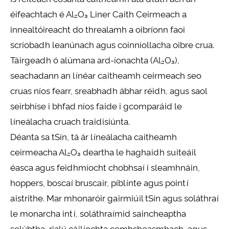
éifeachtach é Al₂O₃ Liner Caith Ceirmeach a
innealtóireacht do threalamh a oibríonn faoi
scríobadh leanúnach agus coinníollacha oibre crua.
Táirgeadh ó alúmana ard-íonachta (Al₂O₃),
seachadann an línéar caitheamh ceirmeach seo
cruas níos fearr, sreabhadh ábhar réidh, agus saol
seirbhíse i bhfad níos faide i gcomparáid le
líneálacha cruach traidisiúnta.
Déanta sa tSín, tá ár líneálacha caitheamh
ceirmeacha Al₂O₃ deartha le haghaidh suiteáil
éasca agus feidhmíocht chobhsaí i sleamhnáin,
hoppers, boscaí bruscair, píblínte agus pointí
aistrithe. Mar mhonaróir gairmiúil tSín agus soláthraí
le monarcha intí, soláthraímid saincheaptha