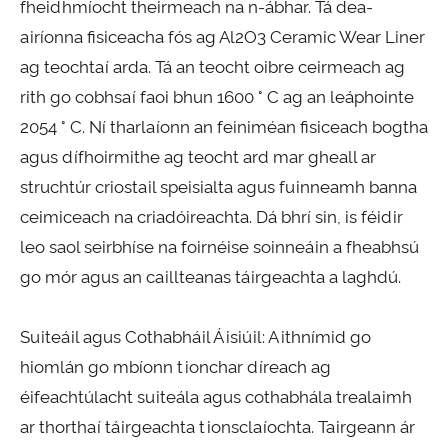
fheidhmíocht theirmeach na n-ábhar. Tá dea-
airíonna fisiceacha fós ag Al2O3 Ceramic Wear Liner
ag teochtaí arda. Tá an teocht oibre ceirmeach ag
rith go cobhsaí faoi bhun 1600 ° C ag an leáphointe
2054 ° C. Ní tharlaíonn an feiniméan fisiceach bogtha
agus dífhoirmithe ag teocht ard mar gheall ar
struchtúr criostail speisialta agus fuinneamh banna
ceimiceach na criadóireachta. Dá bhrí sin, is féidir
leo saol seirbhíse na foirnéise soinneáin a fheabhsú
go mór agus an caillteanas táirgeachta a laghdú.
Suiteáil agus Cothabháil Áisiúil: Aithnímid go
hiomlán go mbíonn tionchar díreach ag
éifeachtúlacht suiteála agus cothabhála trealaimh
ar thorthaí táirgeachta tionsclaíochta. Tairgeann ár