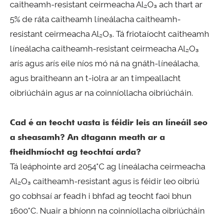
caitheamh-resistant ceirmeacha Al₂O₃ ach thart ar
5% de ráta caitheamh líneálacha caitheamh-
resistant ceirmeacha Al₂O₃. Tá friotaíocht caitheamh
líneálacha caitheamh-resistant ceirmeacha Al₂O₃
arís agus arís eile níos mó ná na gnáth-líneálacha,
agus braitheann an t-iolra ar an timpeallacht
oibriúcháin agus ar na coinníollacha oibriúcháin.
Cad é an teocht uasta is féidir leis an líneáil seo
a sheasamh? An dtagann meath ar a
fheidhmíocht ag teochtaí arda?
Tá leáphointe ard 2054°C ag líneálacha ceirmeacha
Al₂O₃ caitheamh-resistant agus is féidir leo oibriú
go cobhsaí ar feadh i bhfad ag teocht faoi bhun
1600°C. Nuair a bhíonn na coinníollacha oibriúcháin