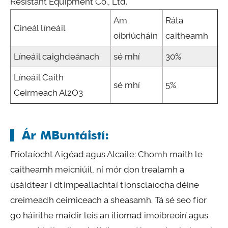
Resistant Equipment Co., Ltd.
Am
Ráta
Cineál líneáil
oibriúcháin
caitheamh
Líneáil caighdeánach
sé mhí
30%
Líneáil Caith
sé mhí
5%
Ceirmeach Al2O3
Ár MBuntáistí:
Friotaíocht Aigéad agus Alcaile: Chomh maith le
caitheamh meicniúil, ní mór don trealamh a
úsáidtear i dtimpeallachtaí tionsclaíocha déine
creimeadh ceimiceach a sheasamh. Tá sé seo fíor
go háirithe maidir leis an iliomad imoibreoirí agus