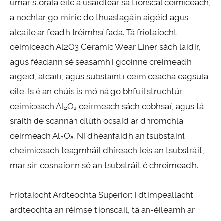
umar stórála eile a úsáidtear sa tionscal ceimiceach,
a nochtar go minic do thuaslagáin aigéid agus
alcaile ar feadh tréimhsí fada. Tá friotaíocht
ceimiceach Al2O3 Ceramic Wear Liner sách láidir,
agus féadann sé seasamh i gcoinne creimeadh
aigéid, alcailí, agus substaintí ceimiceacha éagsúla
eile. Is é an chúis is mó ná go bhfuil struchtúr
ceimiceach Al₂O₃ ceirmeach sách cobhsaí, agus tá
sraith de scannán dlúth ocsaíd ar dhromchla
ceirmeach Al₂O₃. Ní dhéanfaidh an tsubstaint
cheimiceach teagmháil dhíreach leis an tsubstráit,
mar sin cosnaíonn sé an tsubstráit ó chreimeadh.
Friotaíocht Ardteochta Superior: I dtimpeallacht
ardteochta an réimse tionscail, tá an-éileamh ar