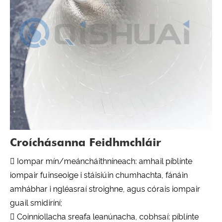
Croíchásanna Feidhmchláir
 Iompar mín/meáncháithníneach: amhail píblínte
iompair fuinseoige i stáisiúin chumhachta, fánáin
amhábhar i ngléasraí stroighne, agus córais iompair
guail smidiríní;
 Coinníollacha sreafa leanúnacha, cobhsaí: píblínte