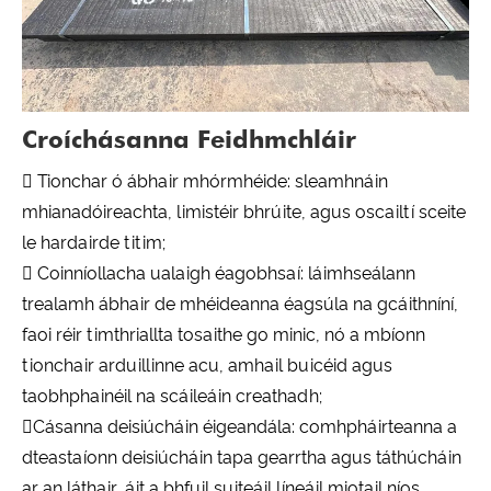
Croíchásanna Feidhmchláir
 Tionchar ó ábhair mhórmhéide: sleamhnáin
mhianadóireachta, limistéir bhrúite, agus oscailtí sceite
le hardairde titim;
 Coinníollacha ualaigh éagobhsaí: láimhseálann
trealamh ábhair de mhéideanna éagsúla na gcáithníní,
faoi réir timthriallta tosaithe go minic, nó a mbíonn
tionchair arduillinne acu, amhail buicéid agus
taobhphainéil na scáileáin creathadh;
Cásanna deisiúcháin éigeandála: comhpháirteanna a
dteastaíonn deisiúcháin tapa gearrtha agus táthúcháin
ar an láthair, áit a bhfuil suiteáil líneáil miotail níos