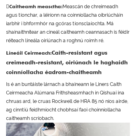

Caitheamh measctha:
Meascán de chreimeadh
agus tionchar, a léiríonn na coinníollacha oibriúcháin
iarbhír i bhformhór na gcóras tionsclaíochta. Má
shainaithnítear an cineál caitheamh ceannasach is féidir
réiteach líneála oiriúnach a roghnú roimh ré.
Caith-resistant agus
Líneáil Ceirmeach:
creimeadh-resistant, oiriúnach le haghaidh
coinníollacha éadrom-chaitheamh
Is é an buntáiste lárnach a bhaineann le Liners Caith
Ceirmeacha Alúmana Frithsheasmhach in Qishuai ina
chruas ard, le cruas Rockwell de HRA 85 nó níos airde,
ag cinntiú feidhmíocht chobhsaí faoi choinníollacha
caitheamh scríobach.