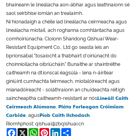
bhaineann le líneálacha aon-ábhar agus leathnaíonn sé
saol seirbhíse iomlán an trealaimh.
Ní hionadaigh a chéile iad líneálacha ceirmeacha agus
líneálacha miotail, ach roghanna comhlántacha agus
comhoiriúnacha. Cloíonn Shandong Qishuai Wear-
Resistant Equipment Co., Ltd go seasta leis an
bprionsabal "tosaíocht a thabhairt d'oiriúnacht do
choinníollacha oibriúcháin." Bunaithe ar shaintréithe
caitheamh na dtionscal éagsúla - lena n-áirítear
giniúint cumhachta teirmeach, miotalóireacht agus
mianadóireacht - soláthraíonn an chuideachta réitigh
saincheaptha caitheamh-resistant ar nós
Líneáil Caith
Ceirmeach Alúmana
,
Pláta Forleagan Cróimiam
Carbide
, agus
Píob Caith Ilchodach
.
Ríomhphost: qishuai@zbqishuai.cn
Facebook
X
WhatsApp
Pinterest
LinkedIn
Share