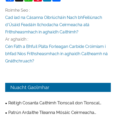
Roimhe Seo :
Cad iad na Cásanna Oibriúcháin Nach bhFeiliúnach
d'Úsáid Feadáin Ilchodacha Ceirmeacha atá
Frithsheasmhach in aghaidh Caithimh?
Ar aghaidh :
Cén Fáth a Bhfuil Pláta Forleagan Carbíde Cróimiam i
bhfad Níos Frithsheasmhach in aghaidh Caitheamh ná
Gnáthchruach?
Nuacht Gaolmhar
Réitigh Cosanta Caithimh Tionscail don Tionscal
Mianadóireachta & Stroighne
Patrún Ardaithe Tíleanna Mósáic Ceirmeacha