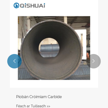


Píobán Cróimiam Carbide
Féach ar Tuilleadh >>