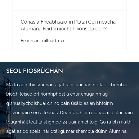
Conas a Fheabhsaíonn Plátaí Ceirmeacha
Alúmana Feidhmíocht Thionsclaíoch?
Féach ar Tuilleadh >>
SEOL FIOSRÚCHÁN
Má tá aon fhiosrúchán agat faoi luachan nó faoi chomhar,
bíodh leisce ort ríomhphost a chur chugainn ag
qishuai@zbqishuai.cn nó bain úsáid as an bhfoirm
fiosrúcháin seo a leanas. Déanfaidh ár n-ionadaí díolacháin
teagmháil leat laistigh de 24 uair an chloig. Go raibh maith
agat as do spéis inár dtáirgí, mar shampla dúinn Alumina