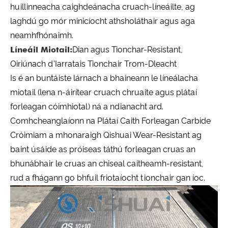
huillinneacha caighdeánacha cruach-líneáilte, ag
laghdú go mór minicíocht athsholáthair agus aga
neamhfhónaimh.
Líneáil Miotail:
Dian agus Tionchar-Resistant,
Oiriúnach d'Iarratais Tionchair Trom-Dleacht
Is é an buntáiste lárnach a bhaineann le líneálacha
miotail (lena n-áirítear cruach chruaite agus plátaí
forleagan cóimhiotal) ná a ndianacht ard.
Comhcheanglaíonn na Plátaí Caith Forleagan Carbide
Cróimiam a mhonaraigh Qishuai Wear-Resistant ag
baint úsáide as próiseas táthú forleagan cruas an
bhunábhair le cruas an chiseal caitheamh-resistant,
rud a fhágann go bhfuil friotaíocht tionchair gan íoc.