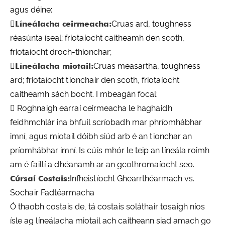
agus déine:

Líneálacha ceirmeacha:
Cruas ard, toughness
réasúnta íseal; friotaíocht caitheamh den scoth,
friotaíocht droch-thionchar;

Líneálacha miotail:
Cruas measartha, toughness
ard; friotaíocht tionchair den scoth, friotaíocht
caitheamh sách bocht. I mbeagán focal:
 Roghnaigh earraí ceirmeacha le haghaidh
feidhmchlár ina bhfuil scríobadh mar phríomhábhar
imní, agus miotail dóibh siúd arb é an tionchar an
príomhábhar imní. Is cúis mhór le teip an líneála roimh
am é faillí a dhéanamh ar an gcothromaíocht seo.
Cúrsaí Costais:
Infheistíocht Ghearrthéarmach vs.
Sochair Fadtéarmacha
Ó thaobh costais de, tá costais soláthair tosaigh níos
ísle ag líneálacha miotail ach caitheann siad amach go