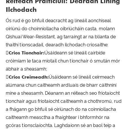
Réiteach Praiticiúil: Dearadh Lining
Ilchodach
Ós rud é go bhfuil deacracht ag líneáil aonchiseal
oiriúnú do choinníollacha oibriúcháin casta, molann
Qishuai Wear-Resistant, ag tarraingt ar na blianta de
thaithí tionscadail, dearadh ilchodach criosaithe:

Crios Tionchair:
Úsáideann sé líneáil cairbíde
cróimiam le taca miotail chun tionchair ó smután mór
ábhair a sheasamh;

Crios Creimeadh:
Úsáideann sé líneáil ceirmeach
alúmana chun caitheamh ardluais de bharr cáithníní
míne a sheasamh. Déanann an réiteach seo friotaíocht
tionchair agus friotaíocht caitheamh a chothromú, rud
a fhágann go bhfuil sé oiriúnach do na coinníollacha
caitheamh measctha a fhaightear i bhformhór na
gcóras tionsclaíochta. Laghdaíonn sé an baol teip a