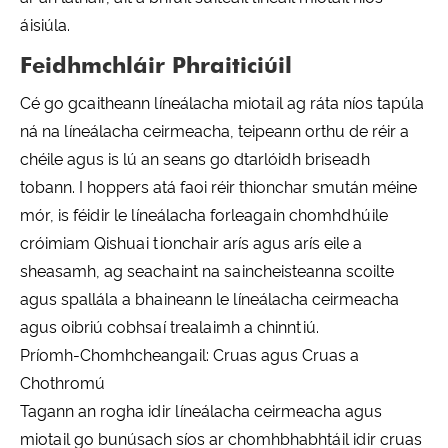
áisiúla.
Feidhmchláir Phraiticiúil
Cé go gcaitheann líneálacha miotail ag ráta níos tapúla
ná na líneálacha ceirmeacha, teipeann orthu de réir a
chéile agus is lú an seans go dtarlóidh briseadh
tobann. I hoppers atá faoi réir thionchar smután méine
mór, is féidir le líneálacha forleagain chomhdhúile
cróimiam Qishuai tionchair arís agus arís eile a
sheasamh, ag seachaint na saincheisteanna scoilte
agus spallála a bhaineann le líneálacha ceirmeacha
agus oibriú cobhsaí trealaimh a chinntiú.
Príomh-Chomhcheangail: Cruas agus Cruas a
Chothromú
Tagann an rogha idir líneálacha ceirmeacha agus
miotail go bunúsach síos ar chomhbhabhtáil idir cruas