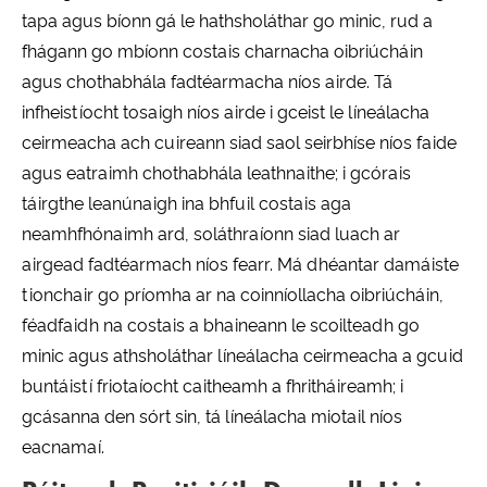
tapa agus bíonn gá le hathsholáthar go minic, rud a
fhágann go mbíonn costais charnacha oibriúcháin
agus chothabhála fadtéarmacha níos airde. Tá
infheistíocht tosaigh níos airde i gceist le líneálacha
ceirmeacha ach cuireann siad saol seirbhíse níos faide
agus eatraimh chothabhála leathnaithe; i gcórais
táirgthe leanúnaigh ina bhfuil costais aga
neamhfhónaimh ard, soláthraíonn siad luach ar
airgead fadtéarmach níos fearr. Má dhéantar damáiste
tionchair go príomha ar na coinníollacha oibriúcháin,
féadfaidh na costais a bhaineann le scoilteadh go
minic agus athsholáthar líneálacha ceirmeacha a gcuid
buntáistí friotaíocht caitheamh a fhritháireamh; i
gcásanna den sórt sin, tá líneálacha miotail níos
eacnamaí.