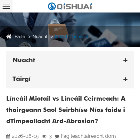
Baile
Nuacht
Nuacht Tionscal
Nuacht
Táirgí
Líneáil Miotail vs Líneáil Ceirmeach: A
thairgeann Saol Seirbhíse Níos faide i
dTimpeallacht Ard-Abrasion?
2026-06-15
3
Fág teachtaireacht dom