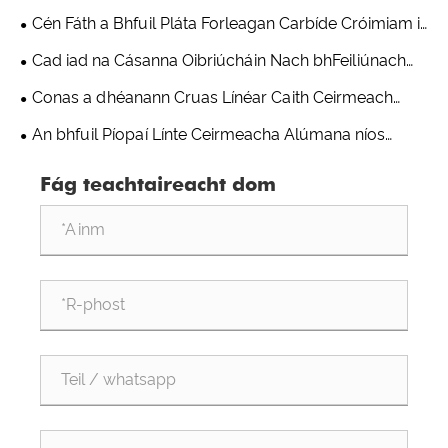
Alúmana - Réiteach Praiticiúil ar Chaitheamh Ó
Cén Fáth a Bhfuil Pláta Forleagan Carbíde Cróimiam i
Trealamh Frithsheasmhach in aghaidh Caithimh
bhfad Níos Frithsheasmhach in aghaidh Caitheamh ná
Cad iad na Cásanna Oibriúcháin Nach bhFeiliúnach
Shandong Qishuai
Gnáthchruach?
d'Úsáid Feadáin Ilchodacha Ceirmeacha atá
Conas a dhéanann Cruas Línéar Caith Ceirmeach
Frithsheasmhach in aghaidh Caithimh?
Alúmana i gcomparáid le Cruach Mangainéise?
An bhfuil Píopaí Línte Ceirmeacha Alúmana níos
daoire ná píopaí miotail?
Fág teachtaireacht dom