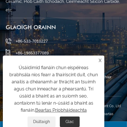
Ceramic, Píob Caith Ilchodach, Ceirmeacht Silicon Carbide,
etc.
GLAOIGH ORAINN
+86-533-7010227
+86-19853377089
X
qishuai@zbqishuai.cn
Úsáidimid fianáin chun eispéireas
brabhsála níos fearr a thairiscint duit, chun
Páirc Tionscail an Fhionnuisce, Ceantar Linzi, Cathair
anailís a dhéanamh ar thrácht an tsuímh
Zibo, Cúige Shandong, an tSín
agus chun inneachar a phearsantú. Trí
úsáid a bhaint as an suíomh seo,
aontaíonn tú lenár n-úsáid a bhaint as
Cóipcheart © 2025 Shandong Qishuai Wear Resistant Equipment Co., Ltd
fianáin.
Beartas Príobháideachta
Gach ceart ar cosaint.
Links
|
Sitemap
|
RSS
|
XML
|
Beartas
Diúltaigh
Glac
Príobháideachta
|