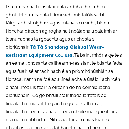
I suíomhanna tionsclaíochta ardchaitheamh mar
ghiniúint cumhachta teirmeach, miotalóireacht,
táirgeadh stroighne, agus mianadóireacht, bíonn
tionchar díreach ag rogha na líneálacha trealaimh ar
leanúnachas táirgeachta agus ar chostais
oibriúcháin.
Tá Tá Shandong Qishuai Wear-
Resistant Equipment Co., Ltd.
Tá baint mhór aige leis
an earnáil chosanta caitheamh-resistant le blianta fada
agus fuair sé amach nach é an príomhdhúshlán sa
tionscal riamh ná “cé acu líneálacha a úsáid,” ach “cén
cineál líneáil is fearr a oireann do na coinníollacha
oibriúcháin.” Cé go bhfuil stair fhada iarratais ag
líneálacha miotail, tá glactha go forleathan ag
líneálacha ceirmeacha de réir a chéile mar gheall ar a
n-airíonna ábhartha. Níl ceachtar acu níos fearr ó
dhúchas; is é an rud is tábhachtaí ná an líneáil a