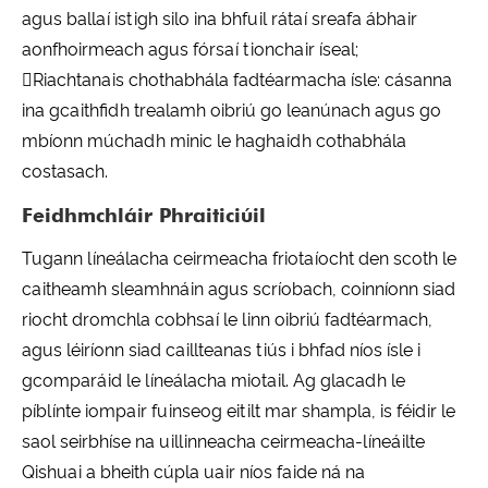
agus ballaí istigh silo ina bhfuil rátaí sreafa ábhair
aonfhoirmeach agus fórsaí tionchair íseal;
Riachtanais chothabhála fadtéarmacha ísle: cásanna
ina gcaithfidh trealamh oibriú go leanúnach agus go
mbíonn múchadh minic le haghaidh cothabhála
costasach.
Feidhmchláir Phraiticiúil
Tugann líneálacha ceirmeacha friotaíocht den scoth le
caitheamh sleamhnáin agus scríobach, coinníonn siad
riocht dromchla cobhsaí le linn oibriú fadtéarmach,
agus léiríonn siad caillteanas tiús i bhfad níos ísle i
gcomparáid le líneálacha miotail. Ag glacadh le
píblínte iompair fuinseog eitilt mar shampla, is féidir le
saol seirbhíse na uillinneacha ceirmeacha-líneáilte
Qishuai a bheith cúpla uair níos faide ná na