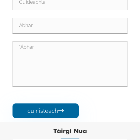
cuir isteach

Táirgí Nua