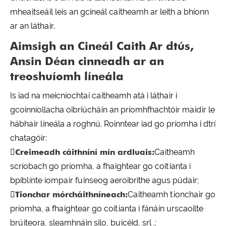
mheaitseáil leis an gcineál caitheamh ar leith a bhíonn
ar an láthair.
Aimsigh an Cineál Caith Ar dtús,
Ansin Déan cinneadh ar an
treoshuíomh líneála
Is iad na meicníochtaí caitheamh atá i láthair i
gcoinníollacha oibriúcháin an príomhfhachtóir maidir le
hábhair líneála a roghnú. Roinntear iad go príomha i dtrí
chatagóir:

Creimeadh cáithníní mín ardluais:
Caitheamh
scríobach go príomha, a fhaightear go coitianta i
bpíblínte iompair fuinseog aeroibrithe agus púdair;

Tionchar mórcháithníneach:
Caitheamh tionchair go
príomha, a fhaightear go coitianta i fánáin urscaoilte
brúiteora, sleamhnáin silo, buicéid, srl .;