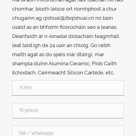
chomhar, bíodh leisce ort ríomhphost a chur
chugainn ag qishuai@zbqishuai.cn nó bain
úsáid as an bhfoirm fiosrúcháin seo a leanas.
Déanfaidh ár n-ionadaí díolacháin teagmháil
leat laistigh de 24 uair an chloig. Go raibh
maith agat as do spéis inár dtáirgí, mar
shampla dúinn Alumina Ceramic, Píob Caith
Ilchodach, Ceirmeacht Silicon Carbide, etc.