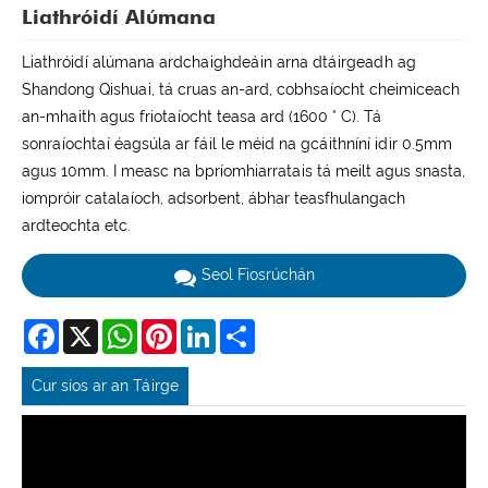
Liathróidí Alúmana
Liathróidí alúmana ardchaighdeáin arna dtáirgeadh ag
Shandong Qishuai, tá cruas an-ard, cobhsaíocht cheimiceach
an-mhaith agus friotaíocht teasa ard (1600 ° C). Tá
sonraíochtaí éagsúla ar fáil le méid na gcáithníní idir 0.5mm
agus 10mm. I measc na bpríomhiarratais tá meilt agus snasta,
iompróir catalaíoch, adsorbent, ábhar teasfhulangach
ardteochta etc.
Seol Fiosrúchán
Facebook
X
WhatsApp
Pinterest
LinkedIn
Share
Cur síos ar an Táirge