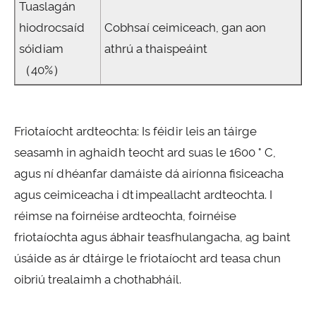
Tuaslagán
hiodrocsaíd
Cobhsaí ceimiceach, gan aon
sóidiam
athrú a thaispeáint
（40%）
Friotaíocht ardteochta: Is féidir leis an táirge
seasamh in aghaidh teocht ard suas le 1600 ° C,
agus ní dhéanfar damáiste dá airíonna fisiceacha
agus ceimiceacha i dtimpeallacht ardteochta. I
réimse na foirnéise ardteochta, foirnéise
friotaíochta agus ábhair teasfhulangacha, ag baint
úsáide as ár dtáirge le friotaíocht ard teasa chun
oibriú trealaimh a chothabháil.