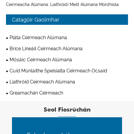
Ceirmeacha Alúmana, Liathróidí Meilt Alúmana Mórdhíola
Catagóir Gaolmhar
Pláta Ceirmeach Alúmana
Bríce Líneáil Ceirmeach Alúmana
Mósáic Ceirmeach Alúmana
Cuid Múnlaithe Speisialta Ceirmeach Ocsaíd
Liathróid Ceirmeach Alúmana
Greamachán Ceirmeach
Seol Fiosrúchán