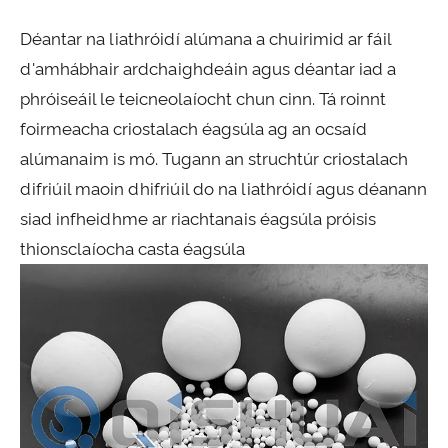
Déantar na liathróidí alúmana a chuirimid ar fáil
d'amhábhair ardchaighdeáin agus déantar iad a
phróiseáil le teicneolaíocht chun cinn. Tá roinnt
foirmeacha criostalach éagsúla ag an ocsaíd
alúmanaim is mó. Tugann an struchtúr criostalach
difriúil maoin dhifriúil do na liathróidí agus déanann
siad infheidhme ar riachtanais éagsúla próisis
thionsclaíocha casta éagsúla