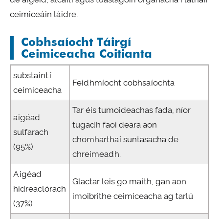
ceimiceáin láidre.
Cobhsaíocht Táirgí
Ceimiceacha Coitianta
substaintí
Feidhmíocht cobhsaíochta
ceimiceacha
Tar éis tumoideachas fada, níor
aigéad
tugadh faoi deara aon
sulfarach
chomharthaí suntasacha de
(95%)
chreimeadh.
Aigéad
Glactar leis go maith, gan aon
hidreaclórach
imoibrithe ceimiceacha ag tarlú
(37%)