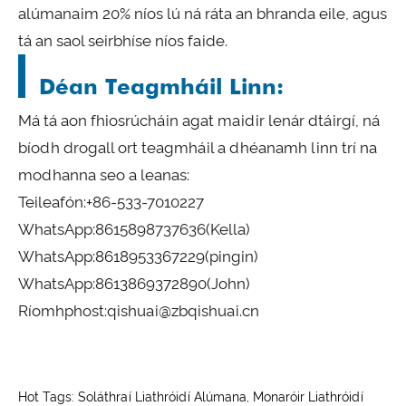
alúmanaim 20% níos lú ná ráta an bhranda eile, agus
tá an saol seirbhíse níos faide.
Déan Teagmháil Linn:
Má tá aon fhiosrúcháin agat maidir lenár dtáirgí, ná
bíodh drogall ort teagmháil a dhéanamh linn trí na
modhanna seo a leanas:
Teileafón:
+86-533-7010227
WhatsApp:
8615898737636
(Kella)
WhatsApp:
8618953367229
(pingin)
WhatsApp:
8613869372890
(John)
Ríomhphost:
qishuai@zbqishuai.cn
Hot Tags: Soláthraí Liathróidí Alúmana, Monaróir Liathróidí