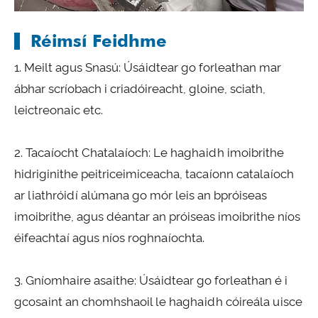
Réimsí Feidhme
1. Meilt agus Snasú: Úsáidtear go forleathan mar
ábhar scríobach i criadóireacht, gloine, sciath,
leictreonaic etc.
2. Tacaíocht Chatalaíoch: Le haghaidh imoibrithe
hidriginithe peitriceimiceacha, tacaíonn catalaíoch
ar liathróidí alúmana go mór leis an bpróiseas
imoibrithe, agus déantar an próiseas imoibrithe níos
éifeachtaí agus níos roghnaíochta.
3. Gníomhaire asaithe: Úsáidtear go forleathan é i
gcosaint an chomhshaoil ​​le haghaidh cóireála uisce