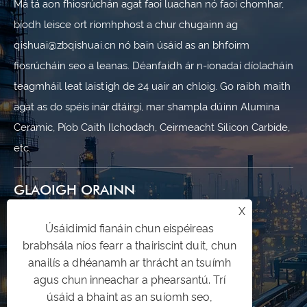
Má tá aon fhiosrúchán agat faoi luachan nó faoi chomhar,
bíodh leisce ort ríomhphost a chur chugainn ag
qishuai@zbqishuai.cn nó bain úsáid as an bhfoirm
fiosrúcháin seo a leanas. Déanfaidh ár n-ionadaí díolacháin
teagmháil leat laistigh de 24 uair an chloig. Go raibh maith
agat as do spéis inár dtáirgí, mar shampla dúinn Alumina
Ceramic, Píob Caith Ilchodach, Ceirmeacht Silicon Carbide,
etc.
GLAOIGH ORAINN
X
+86-533-7010227
Úsáidimid fianáin chun eispéireas
brabhsála níos fearr a thairiscint duit, chun
+86-19853377089
anailís a dhéanamh ar thrácht an tsuímh
agus chun inneachar a phearsantú. Trí
qishuai@zbqishuai.cn
úsáid a bhaint as an suíomh seo,