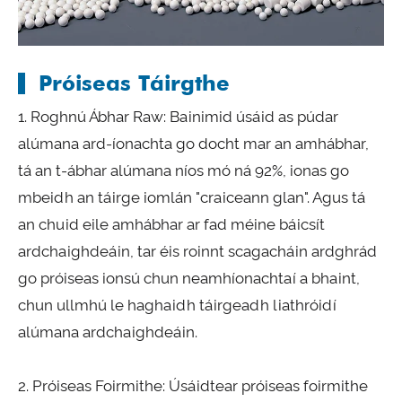
Próiseas Táirgthe
1. Roghnú Ábhar Raw: Bainimid úsáid as púdar
alúmana ard-íonachta go docht mar an amhábhar,
tá an t-ábhar alúmana níos mó ná 92%, ionas go
mbeidh an táirge iomlán "craiceann glan". Agus tá
an chuid eile amhábhar ar fad méine báicsít
ardchaighdeáin, tar éis roinnt scagacháin ardghrád
go próiseas ionsú chun neamhíonachtaí a bhaint,
chun ullmhú le haghaidh táirgeadh liathróidí
alúmana ardchaighdeáin.
2. Próiseas Foirmithe: Úsáidtear próiseas foirmithe