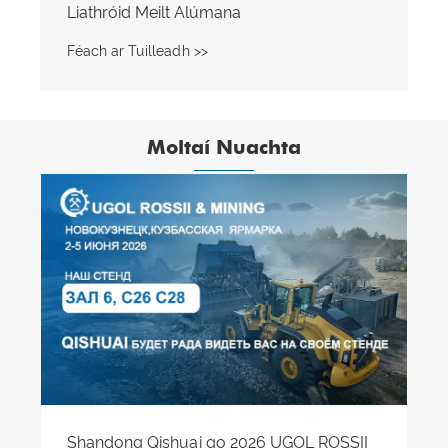
Liathróid Meilt Alúmana
Féach ar Tuilleadh >>
Moltaí Nuachta
Shandong Qishuai go 2026 UGOL ROSSII