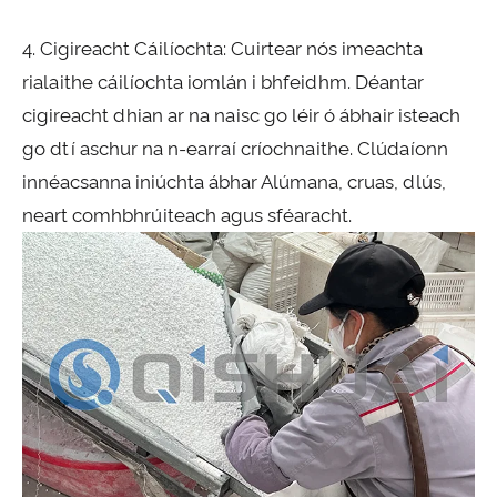
4. Cigireacht Cáilíochta: Cuirtear nós imeachta
rialaithe cáilíochta iomlán i bhfeidhm. Déantar
cigireacht dhian ar na naisc go léir ó ábhair isteach
go dtí aschur na n-earraí críochnaithe. Clúdaíonn
innéacsanna iniúchta ábhar Alúmana, cruas, dlús,
neart comhbhrúiteach agus sféaracht.