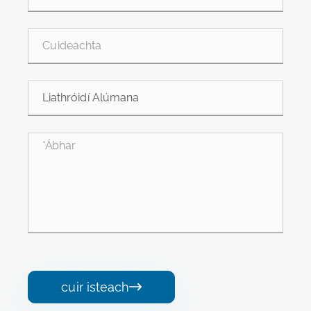
cuir isteach
