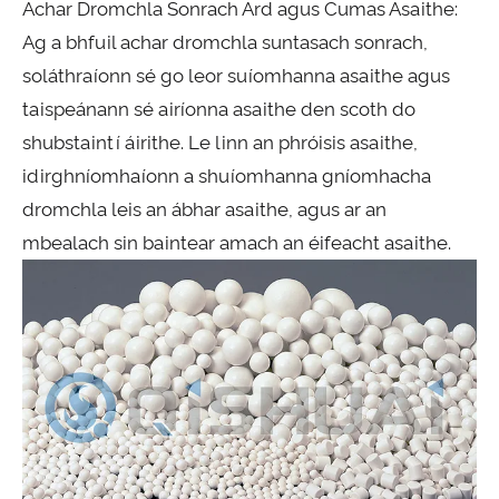
Achar Dromchla Sonrach Ard agus Cumas Asaithe:
Ag a bhfuil achar dromchla suntasach sonrach,
soláthraíonn sé go leor suíomhanna asaithe agus
taispeánann sé airíonna asaithe den scoth do
shubstaintí áirithe. Le linn an phróisis asaithe,
idirghníomhaíonn a shuíomhanna gníomhacha
dromchla leis an ábhar asaithe, agus ar an
mbealach sin baintear amach an éifeacht asaithe.