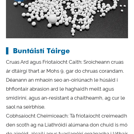
Buntáistí Táirge
Cruas Ard agus Friotaíocht Caith: Sroicheann cruas
ár dtáirgí thart ar Mohs 9, gar do chruas corandam.
Déanann an mhaoin seo an-oiriúnach le húsáid i
bhfiontair abrasion ard le haghaidh meilt agus
smidiríní, agus an-resistant a chaitheamh, ag cur le
saol na seirbhíse.
Cobhsaíocht Cheimiceach: Tá friotaíocht creimeadh
den scoth ag na Liathróidí alúmana don chuid is mó
de aigéid, alcailí agus tuaslagóirí orgánacha i láthair