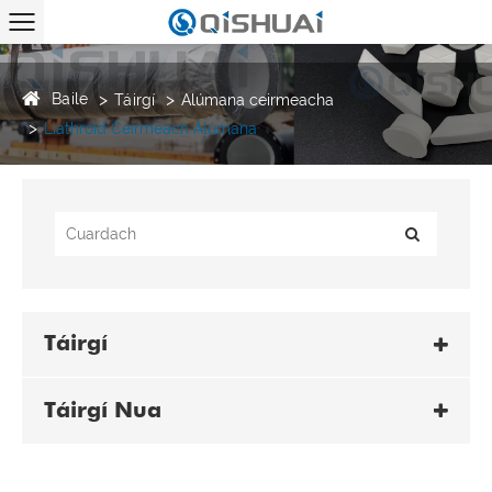
Baile
Táirgí
Alúmana ceirmeacha
Liathróid Ceirmeach Alúmana
Táirgí
Táirgí Nua