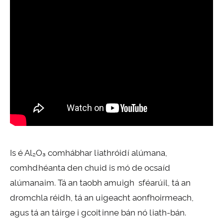
Is é Al₂O₃ comhábhar liathróidí alúmana,
comhdhéanta den chuid is mó de ocsaíd
alúmanaim. Tá an taobh amuigh sféarúil, tá an
dromchla réidh, tá an uigeacht aonfhoirmeach,
agus tá an táirge i gcoitinne bán nó liath-bán.