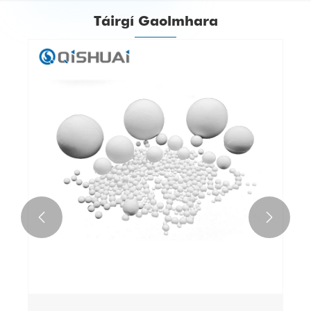
Táirgí Gaolmhara

