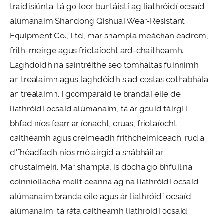
traidisiúnta, tá go leor buntáistí ag liathróidí ocsaíd
alúmanaim Shandong Qishuai Wear-Resistant
Equipment Co., Ltd, mar shampla meáchan éadrom,
frith-meirge agus friotaíocht ard-chaitheamh.
Laghdóidh na saintréithe seo tomhaltas fuinnimh
an trealaimh agus laghdóidh siad costas cothabhála
an trealaimh. I gcomparáid le brandaí eile de
liathróidí ocsaíd alúmanaim, tá ár gcuid táirgí i
bhfad níos fearr ar íonacht, cruas, friotaíocht
caitheamh agus creimeadh frithcheimiceach, rud a
d'fhéadfadh níos mó airgid a shábháil ar
chustaiméirí. Mar shampla, is dócha go bhfuil na
coinníollacha meilt céanna ag na liathróidí ocsaíd
alúmanaim branda eile agus ár liathróidí ocsaíd
alúmanaim, tá ráta caitheamh liathróidí ocsaíd