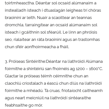
toirtmheasctha. Déantar sol ocsaíd alúmanaim a
instealladh isteach i dtuaslagán leigheas trí chóras
braoiníní ar leith. Nuair a scaoiltear an teannas
dromchla, tarraingítear an ocsaíd alúmanaim sol
isteach i gcáithnín sol sféarúil. Le linn an phróisis
seo, rialaítear an ráta braoiníní agus an trastomhas
chun sféir aonfhoirmeacha a fháil.
3. Próiseas Sintéirithe:Déantar na liathróidí Alúmana
foirmithe a shintéiriú san fhoirnéis ag 1200 – 1600°C.
Glactar le próiseas téimh céimnithe chun an
claochlú criostalach a éascú chun dlús na liathróidí
foirmithe a mhéadú. Tá cruas, friotaíocht caitheamh
agus neart meicniúil na liathróidí sintéaraithe
feabhsaithe go mór.