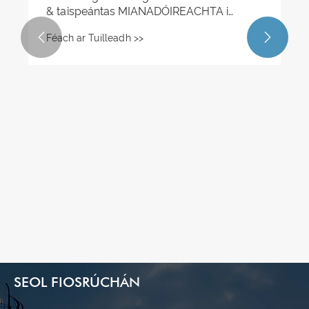
& taispeántas MIANADÓIREACHTA i
Novokuznetsk, an Rúis！


Féach ar Tuilleadh >>
SEOL FIOSRÚCHÁN