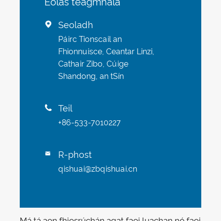
Eolas teagmhála
Seoladh

Páirc Tionscail an
Fhionnuisce, Ceantar Linzi,
Cathair Zibo, Cúige
Shandong, an tSín
Teil

+86-533-7010227
R-phost

qishuai@zbqishuai.cn
Má tá aon fhiosrúchán agat faoi luachan nó faoi