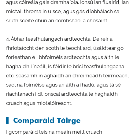
agus cóireála gáis dramhaíola. Ionsú ian fluairíd, ian
miotail throma in uisce, agus gás díobhálach sa
sruth sceite chun an comhshaol a chosaint.
4. Ábhar teasfhulangach ardteochta: De réir a
fhriotaíocht den scoth le teocht ard, úsáidtear go
forleathan é i bhfoirnéis ardteochta agus áith le
haghaidh líneáil, is féidir le brící teasfhulangacha
etc. seasamh in aghaidh an chreimeadh teirmeach,
saol na foirnéise agus an áith a fhadú, agus tá sé
riachtanach i dtionscal ardteochta le haghaidh
cruach agus miotalóireacht.
Comparáid Táirge
I gcomparáid leis na meáin meilt cruach