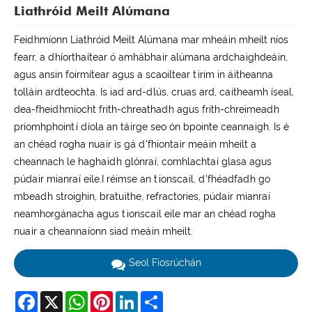
Liathróid Meilt Alúmana
Feidhmíonn Liathróid Meilt Alúmana mar mheáin mheilt níos
fearr, a dhíorthaítear ó amhábhair alúmana ardchaighdeáin,
agus ansin foirmítear agus a scaoiltear tirim in áitheanna
tolláin ardteochta. Is iad ard-dlús, cruas ard, caitheamh íseal,
dea-fheidhmíocht frith-chreathadh agus frith-chreimeadh
príomhphointí díola an táirge seo ón bpointe ceannaigh. Is é
an chéad rogha nuair is gá d'fhiontair meáin mheilt a
cheannach le haghaidh glónraí, comhlachtaí glasa agus
púdair mianraí eile.I réimse an tionscail, d'fhéadfadh go
mbeadh stroighin, bratuithe, refractories, púdair mianraí
neamhorgánacha agus tionscail eile mar an chéad rogha
nuair a cheannaíonn siad meáin mheilt.
Seol Fiosrúchán
Facebook
X
WhatsApp
Pinterest
LinkedIn
Share