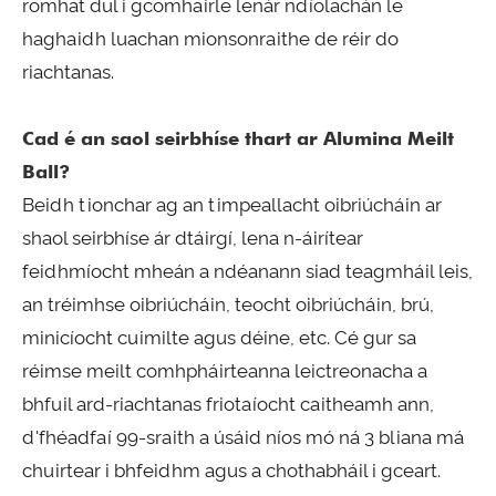
romhat dul i gcomhairle lenár ndíolachán le
haghaidh luachan mionsonraithe de réir do
riachtanas.
Cad é an saol seirbhíse thart ar Alumina Meilt
Ball?
Beidh tionchar ag an timpeallacht oibriúcháin ar
shaol seirbhíse ár dtáirgí, lena n-áirítear
feidhmíocht mheán a ndéanann siad teagmháil leis,
an tréimhse oibriúcháin, teocht oibriúcháin, brú,
minicíocht cuimilte agus déine, etc. Cé gur sa
réimse meilt comhpháirteanna leictreonacha a
bhfuil ard-riachtanas friotaíocht caitheamh ann,
d'fhéadfaí 99-sraith a úsáid níos mó ná 3 bliana má
chuirtear i bhfeidhm agus a chothabháil i gceart.