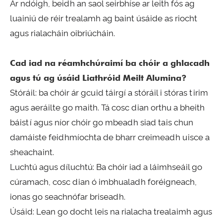
Ar ndóigh, beidh an saol seirbhíse ar leith fós ag
luainiú de réir trealamh ag baint úsáide as riocht
agus rialacháin oibriúcháin.
Cad iad na réamhchúraimí ba chóir a ghlacadh
agus tú ag úsáid Liathróid Meilt Alumina?
Stóráil: ba chóir ár gcuid táirgí a stóráil i stóras tirim
agus aeráilte go maith. Tá cosc ​​dian orthu a bheith
báistí agus níor chóir go mbeadh siad tais chun
damáiste feidhmíochta de bharr creimeadh uisce a
sheachaint.
Luchtú agus díluchtú: Ba chóir iad a láimhseáil go
cúramach, cosc ​​​​dian ó imbhualadh foréigneach,
ionas go seachnófar briseadh.
Úsáid: Lean go docht leis na rialacha trealaimh agus