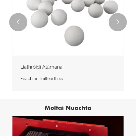


Liathróidí Alúmana
Féach ar Tuilleadh >>
Moltaí Nuachta
Roghnaigh Shandong Qishuai le haghaidh