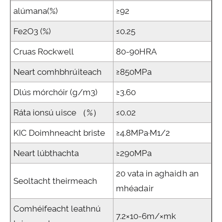
alúmana(%)
≥92
Fe2O3 (%)
≤0.25
Cruas Rockwell
80-90HRA
Neart comhbhrúiteach
≥850MPa
Dlús mórchóir (g/m3)
≥3.60
Ráta ionsú uisce （%）
≤0.02
KIC Doimhneacht briste
≥4.8MPa·M1/2
Neart lúbthachta
≥290MPa
20 vata in aghaidh an
Seoltacht theirmeach
mhéadair
Comhéifeacht leathnú
7.2×10-6m/×mk