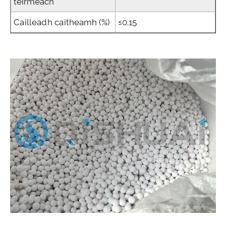
teirmeach
Cailleadh caitheamh (%)
≤0.15