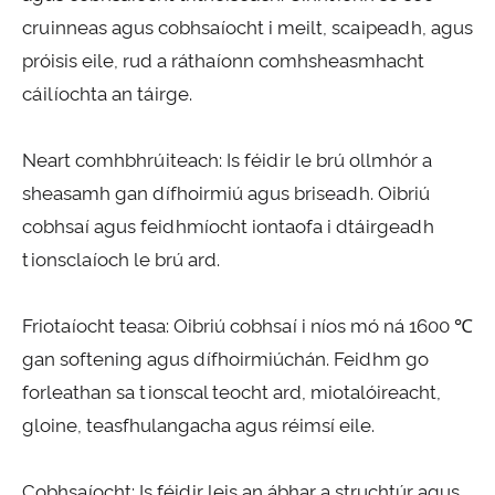
cruinneas agus cobhsaíocht i meilt, scaipeadh, agus
próisis eile, rud a ráthaíonn comhsheasmhacht
cáilíochta an táirge.
Neart comhbhrúiteach: Is féidir le brú ollmhór a
sheasamh gan dífhoirmiú agus briseadh. Oibriú
cobhsaí agus feidhmíocht iontaofa i dtáirgeadh
tionsclaíoch le brú ard.
Friotaíocht teasa: Oibriú cobhsaí i níos mó ná 1600 ℃
gan softening agus dífhoirmiúchán. Feidhm go
forleathan sa tionscal teocht ard, miotalóireacht,
gloine, teasfhulangacha agus réimsí eile.
Cobhsaíocht: Is féidir leis an ábhar a struchtúr agus