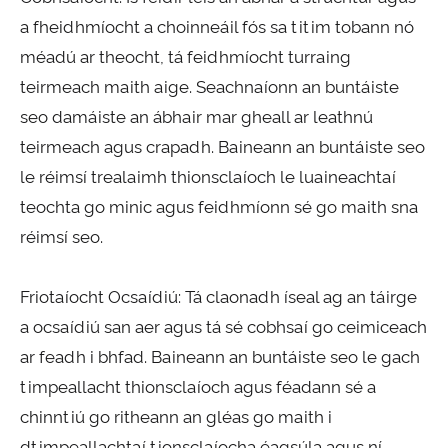
a fheidhmíocht a choinneáil fós sa titim tobann nó
méadú ar theocht, tá feidhmíocht turraing
teirmeach maith aige. Seachnaíonn an buntáiste
seo damáiste an ábhair mar gheall ar leathnú
teirmeach agus crapadh. Baineann an buntáiste seo
le réimsí trealaimh thionsclaíoch le luaineachtaí
teochta go minic agus feidhmíonn sé go maith sna
réimsí seo.
Friotaíocht Ocsaídiú: Tá claonadh íseal ag an táirge
a ocsaídiú san aer agus tá sé cobhsaí go ceimiceach
ar feadh i bhfad. Baineann an buntáiste seo le gach
timpeallacht thionsclaíoch agus féadann sé a
chinntiú go ritheann an gléas go maith i
dtimpeallachtaí tionsclaíocha éagsúla agus ní