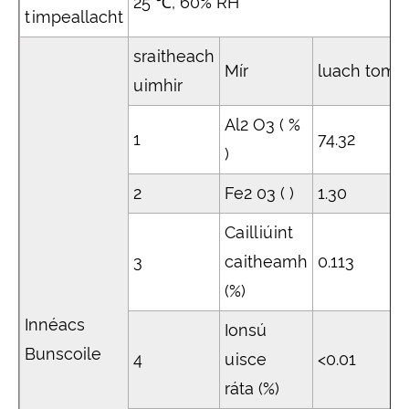
25 ℃, 60% RH
timpeallacht
sraitheach
Mír
luach tomh
uimhir
Al2 O3 ( %
1
74.32
)
2
Fe2 03 ( )
1.30
Cailliúint
3
caitheamh
0.113
(%)
Innéacs
Ionsú
Bunscoile
4
uisce
<0.01
ráta (%)