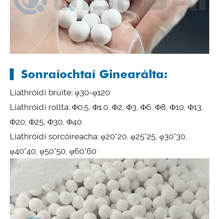
Sonraíochtaí Ginearálta:
Liathróidí brúite: φ30-φ120
Liathróidí rollta: Φ0.5, Φ1.0, Φ2, Φ3, Φ6, Φ8, Φ10, Φ13,
Φ20, Φ25, Φ30, Φ40
Liathróidí sorcóireacha: φ20*20, φ25*25, φ30*30,
φ40*40, φ50*50, φ60*60