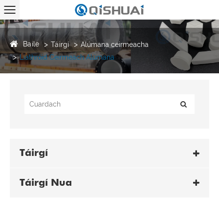
Baile
Táirgí
Alúmana ceirmeacha
Liathróid Ceirmeach Alúmana
Táirgí
Táirgí Nua