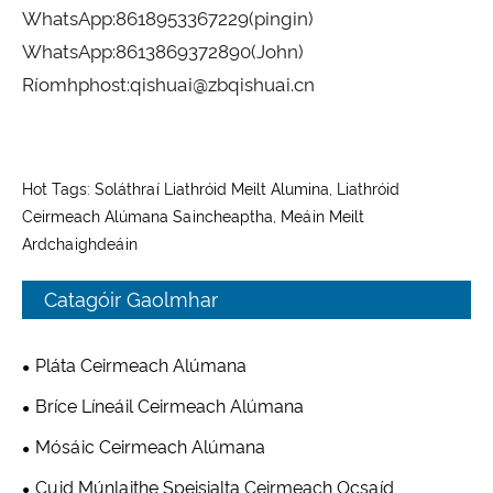
WhatsApp:
8618953367229
(pingin)
WhatsApp:
8613869372890
(John)
Ríomhphost:
qishuai@zbqishuai.cn
Hot Tags: Soláthraí Liathróid Meilt Alumina, Liathróid
Ceirmeach Alúmana Saincheaptha, Meáin Meilt
Ardchaighdeáin
Catagóir Gaolmhar
Pláta Ceirmeach Alúmana
Bríce Líneáil Ceirmeach Alúmana
Mósáic Ceirmeach Alúmana
Cuid Múnlaithe Speisialta Ceirmeach Ocsaíd