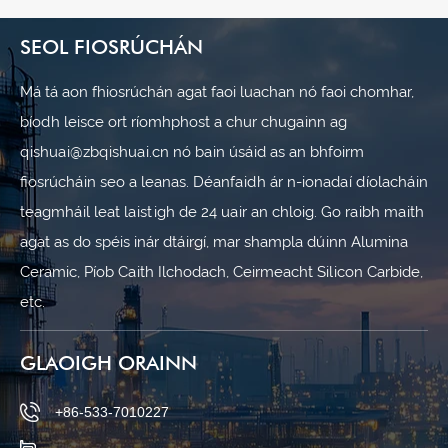
SEOL FIOSRÚCHÁN
Má tá aon fhiosrúchán agat faoi luachan nó faoi chomhar,
bíodh leisce ort ríomhphost a chur chugainn ag
qishuai@zbqishuai.cn nó bain úsáid as an bhfoirm
fiosrúcháin seo a leanas. Déanfaidh ár n-ionadaí díolacháin
teagmháil leat laistigh de 24 uair an chloig. Go raibh maith
agat as do spéis inár dtáirgí, mar shampla dúinn Alumina
Ceramic, Píob Caith Ilchodach, Ceirmeacht Silicon Carbide,
etc.
GLAOIGH ORAINN
+86-533-7010227