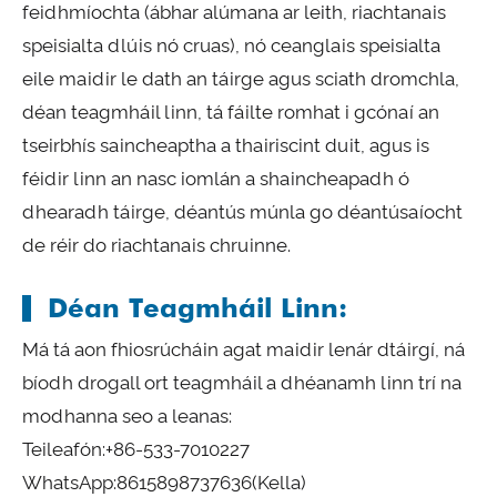
feidhmíochta (ábhar alúmana ar leith, riachtanais
speisialta dlúis nó cruas), nó ceanglais speisialta
eile maidir le dath an táirge agus sciath dromchla,
déan teagmháil linn, tá fáilte romhat i gcónaí an
tseirbhís saincheaptha a thairiscint duit, agus is
féidir linn an nasc iomlán a shaincheapadh ó
dhearadh táirge, déantús múnla go déantúsaíocht
de réir do riachtanais chruinne.
Déan Teagmháil Linn:
Má tá aon fhiosrúcháin agat maidir lenár dtáirgí, ná
bíodh drogall ort teagmháil a dhéanamh linn trí na
modhanna seo a leanas:
Teileafón:
+86-533-7010227
WhatsApp:
8615898737636
(Kella)