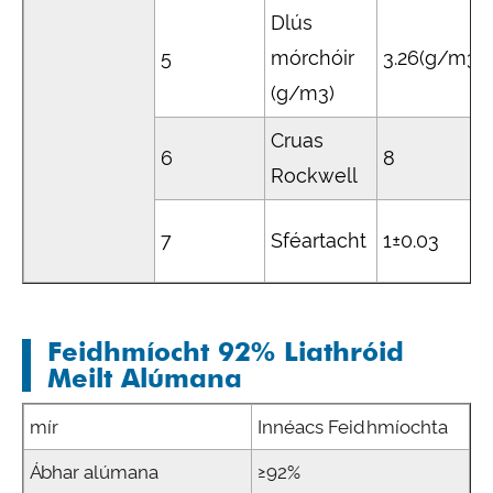
Dlús
5
mórchóir
3.26(g/m3)
(g/m3)
Cruas
6
8
Rockwell
7
Sféartacht
1±0.03
Feidhmíocht 92% Liathróid
Meilt Alúmana
mír
Innéacs Feidhmíochta
Ábhar alúmana
≥92%