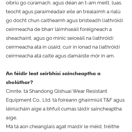
oibriú go cúramach, agus déan an t-am meilt, luas,
teocht agus paraiméadair eile an trealaimh a rialú
go docht chun caitheamh agus bristeadh liathróidí
ceirmeacha de bharr láimhseáil foréigneach a
sheachaint, agus go minic seiceáil na liathróidí
ceirmeacha atá in úsáid, cuir in ionad na liathróidí
ceirmeacha atá caite agus damáiste mór in am.
An féidir leat seirbhísí saincheaptha a
sholáthar?
Cinnte, tá Shandong Qishuai Wear Resistant
Equipment Co., Ltd. tá foireann ghairmiúil T&F agus
léiriúcháin aige a bhfuil cumas láidir saincheaptha
aige.
Má tá aon cheanglais agat maidir le méid, tréithe