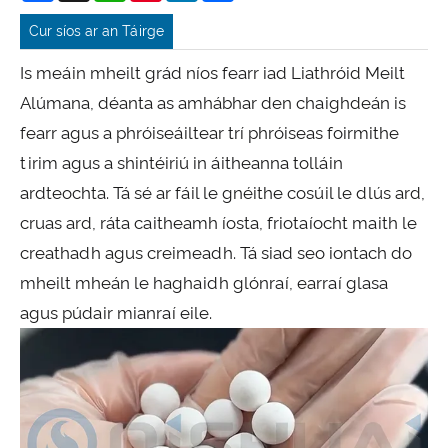
Cur síos ar an Táirge
Is meáin mheilt grád níos fearr iad Liathróid Meilt
Alúmana, déanta as amhábhar den chaighdeán is
fearr agus a phróiseáiltear trí phróiseas foirmithe
tirim agus a shintéiriú in áitheanna tolláin
ardteochta. Tá sé ar fáil le gnéithe cosúil le dlús ard,
cruas ard, ráta caitheamh íosta, friotaíocht maith le
creathadh agus creimeadh. Tá siad seo iontach do
mheilt mheán le haghaidh glónraí, earraí glasa
agus púdair mianraí eile.