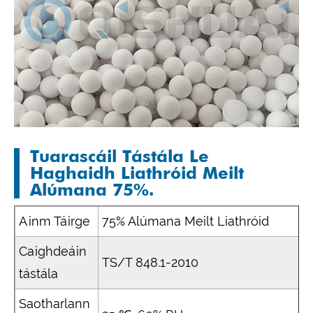
Tuarascáil Tástála Le
Haghaidh Liathróid Meilt
Alúmana 75%.
Ainm Táirge
75% Alúmana Meilt Liathróid
Caighdeáin
TS/T 848.1-2010
tástála
Saotharlann