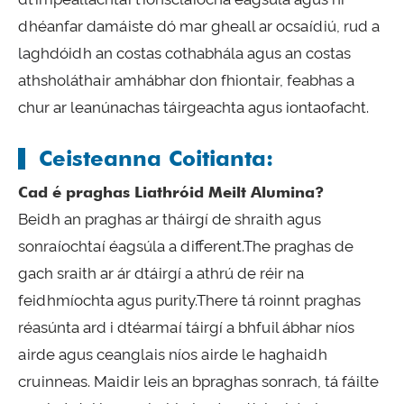
dhéanfar damáiste dó mar gheall ar ocsaídiú, rud a
laghdóidh an costas cothabhála agus an costas
athsholáthair amhábhar don fhiontair, feabhas a
chur ar leanúnachas táirgeachta agus iontaofacht.
Ceisteanna Coitianta:
Cad é praghas Liathróid Meilt Alumina?
Beidh an praghas ar tháirgí de shraith agus
sonraíochtaí éagsúla a different.The praghas de
gach sraith ar ár dtáirgí a athrú de réir na
feidhmíochta agus purity.There tá roinnt praghas
réasúnta ard i dtéarmaí táirgí a bhfuil ábhar níos
airde agus ceanglais níos airde le haghaidh
cruinneas. Maidir leis an bpraghas sonrach, tá fáilte