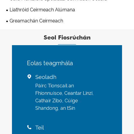
Liathróid Ceirmeach Alúmana
Greamachán Ceirmeach
Seol Fiosrúchán
Eolas teagmhála
Seoladh

Páirc Tionscail an
Fhionnuisce, Ceantar Linzi,
Cathair Zibo, Cúige
Shandong, an tSín
Teil
