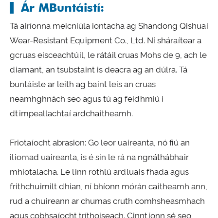
Ár MBuntáistí:
Tá airíonna meicniúla iontacha ag Shandong Qishuai
Wear-Resistant Equipment Co., Ltd. Ní sháraítear a
gcruas eisceachtúil, le rátáil cruas Mohs de 9, ach le
diamant, an tsubstaint is deacra ag an dúlra. Tá
buntáiste ar leith ag baint leis an cruas
neamhghnách seo agus tú ag feidhmiú i
dtimpeallachtaí ardchaitheamh.
Friotaíocht abrasion: Go leor uaireanta, nó fiú an
iliomad uaireanta, is é sin le rá na ngnáthábhair
mhiotalacha. Le linn rothlú ardluais fhada agus
frithchuimilt dhian, ní bhíonn mórán caitheamh ann,
rud a chuireann ar chumas cruth comhsheasmhach
agus cobhsaíocht tríthoiseach. Cinntíonn sé seo