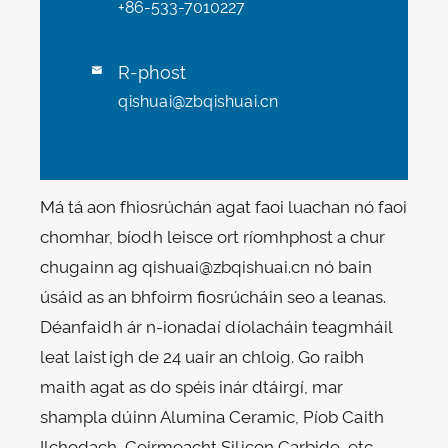
+86-533-7010227
R-phost

qishuai@zbqishuai.cn
Má tá aon fhiosrúchán agat faoi luachan nó faoi
chomhar, bíodh leisce ort ríomhphost a chur
chugainn ag qishuai@zbqishuai.cn nó bain
úsáid as an bhfoirm fiosrúcháin seo a leanas.
Déanfaidh ár n-ionadaí díolacháin teagmháil
leat laistigh de 24 uair an chloig. Go raibh
maith agat as do spéis inár dtáirgí, mar
shampla dúinn Alumina Ceramic, Píob Caith
Ilchodach, Ceirmeacht Silicon Carbide, etc.