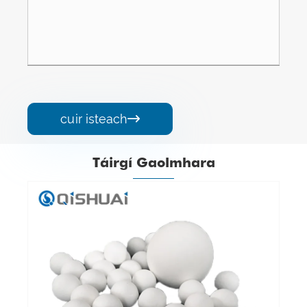
cuir isteach

Táirgí Gaolmhara