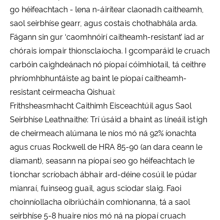
go héifeachtach - lena n-áirítear claonadh caitheamh,
saol seirbhíse gearr, agus costais chothabhála arda.
Fágann sin gur ‘caomhnóirí caitheamh-resistant’ iad ar
chórais iompair thionsclaíocha. I gcomparáid le cruach
carbóin caighdeánach nó píopaí cóimhiotail, tá ceithre
phríomhbhuntáiste ag baint le píopaí caitheamh-
resistant ceirmeacha Qishuai:
Frithsheasmhacht Caithimh Eisceachtúil agus Saol
Seirbhíse Leathnaithe: Trí úsáid a bhaint as líneáil istigh
de cheirmeach alúmana le níos mó ná 92% íonachta
agus cruas Rockwell de HRA 85-90 (an dara ceann le
diamant), seasann na píopaí seo go héifeachtach le
tionchar scríobach ábhair ard-déine cosúil le púdar
mianraí, fuinseog guail, agus sciodar slaig. Faoi
choinníollacha oibriúcháin comhionanna, tá a saol
seirbhíse 5-8 huaire níos mó ná na píopaí cruach