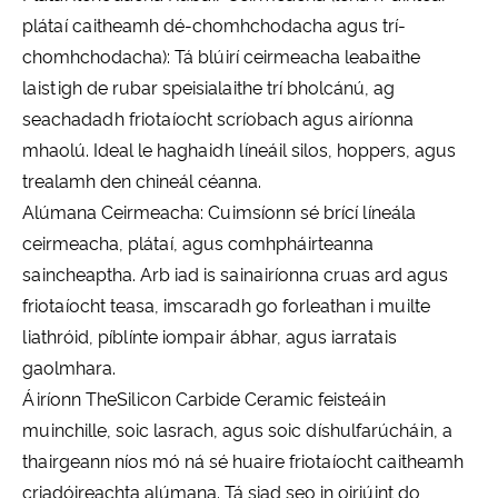
plátaí caitheamh dé-chomhchodacha agus trí-
chomhchodacha): Tá blúirí ceirmeacha leabaithe
laistigh de rubar speisialaithe trí bholcánú, ag
seachadadh friotaíocht scríobach agus airíonna
mhaolú. Ideal le haghaidh líneáil silos, hoppers, agus
trealamh den chineál céanna.
Alúmana Ceirmeacha: Cuimsíonn sé brící líneála
ceirmeacha, plátaí, agus comhpháirteanna
saincheaptha. Arb iad is sainairíonna cruas ard agus
friotaíocht teasa, imscaradh go forleathan i muilte
liathróid, píblínte iompair ábhar, agus iarratais
gaolmhara.
Áiríonn TheSilicon Carbide Ceramic feisteáin
muinchille, soic lasrach, agus soic díshulfarúcháin, a
thairgeann níos mó ná sé huaire friotaíocht caitheamh
criadóireachta alúmana. Tá siad seo in oiriúint do