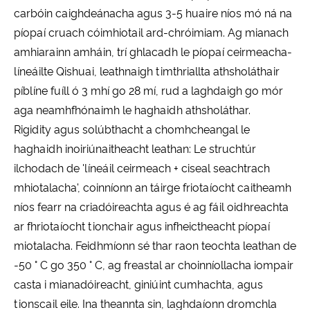
carbóin caighdeánacha agus 3-5 huaire níos mó ná na
píopaí cruach cóimhiotail ard-chróimiam. Ag mianach
amhiarainn amháin, trí ghlacadh le píopaí ceirmeacha-
líneáilte Qishuai, leathnaigh timthriallta athsholáthair
píblíne fuíll ó 3 mhí go 28 mí, rud a laghdaigh go mór
aga neamhfhónaimh le haghaidh athsholáthar.
Rigidity agus solúbthacht a chomhcheangal le
haghaidh inoiriúnaitheacht leathan: Le struchtúr
ilchodach de 'líneáil ceirmeach + ciseal seachtrach
mhiotalacha', coinníonn an táirge friotaíocht caitheamh
níos fearr na criadóireachta agus é ag fáil oidhreachta
ar fhriotaíocht tionchair agus infheictheacht píopaí
miotalacha. Feidhmíonn sé thar raon teochta leathan de
-50 ° C go 350 ° C, ag freastal ar choinníollacha iompair
casta i mianadóireacht, giniúint cumhachta, agus
tionscail eile. Ina theannta sin, laghdaíonn dromchla