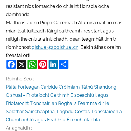
resistant níos iomaíche do chliaint tionsclaíocha
domhanda.
Má theastaíonn Píopa Ceirmeach Alumina uait nó más
mian leat tuilleadh táirgí caitheamh-resistant agus
réitigh theicniúla a iniúchadh, déan teagmháil linn trí
ríomhphost:
qishuai@zbqishuai.cn
. Beidh áthas orainn
freastal ort!
Facebook
X
WhatsApp
Pinterest
LinkedIn
Share
Roimhe Seo :
Pláta Forleagan Carbide Cróimiam Táthú Shandong
Qishuai - Friotaíocht Caithimh Eisceachtúil agus
Friotaíocht Tionchair, an Rogha is Fearr maidir le
Soláthar Saincheaptha, Laghdú Costas Tionsclaíoch a
Chumhachtú agus Feabhsú Éifeachtúlachta
Ar aghaidh :