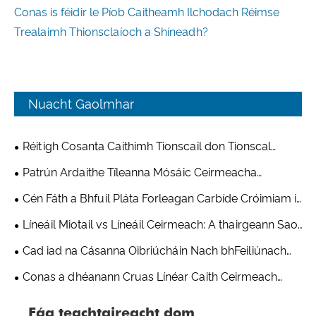
Conas is féidir le Píob Caitheamh Ilchodach Réimse
Trealaimh Thionsclaíoch a Shíneadh?
Nuacht Gaolmhar
Réitigh Cosanta Caithimh Tionscail don Tionscal
Mianadóireachta & Stroighne
Patrún Ardaithe Tíleanna Mósáic Ceirmeacha
Alúmana - Réiteach Praiticiúil ar Chaitheamh Ó
Cén Fáth a Bhfuil Pláta Forleagan Carbíde Cróimiam i
Trealamh Frithsheasmhach in aghaidh Caithimh
bhfad Níos Frithsheasmhach in aghaidh Caitheamh ná
Líneáil Miotail vs Líneáil Ceirmeach: A thairgeann Saol
Shandong Qishuai
Gnáthchruach?
Seirbhíse Níos faide i dTimpeallacht Ard-Abrasion?
Cad iad na Cásanna Oibriúcháin Nach bhFeiliúnach
d'Úsáid Feadáin Ilchodacha Ceirmeacha atá
Conas a dhéanann Cruas Línéar Caith Ceirmeach
Frithsheasmhach in aghaidh Caithimh?
Alúmana i gcomparáid le Cruach Mangainéise?
Fág teachtaireacht dom