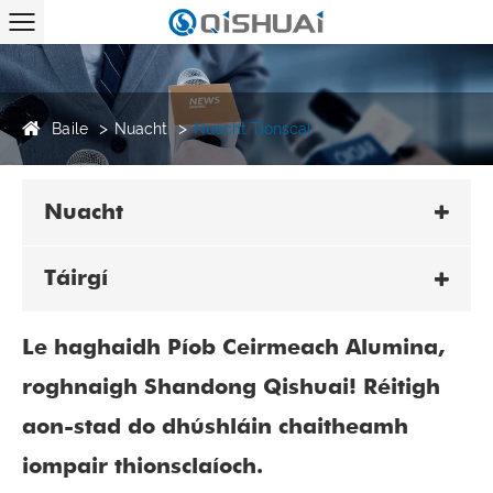
Baile
Nuacht
Nuacht Tionscal
Nuacht
Táirgí
Le haghaidh Píob Ceirmeach Alumina,
roghnaigh Shandong Qishuai! Réitigh
aon-stad do dhúshláin chaitheamh
iompair thionsclaíoch.