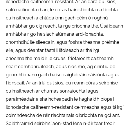
ilchodacha caitheamh-resistant. Ar an dara dul síos,
rialú cáilíochta dian, le córas bainistíochta cáilíochta
cuimsitheach a chlúdaíonn gach céim ó roghnú
amhábhar go cigireacht táirge críochnaithe. Úsáideann
amhábhair go heisiach alúmana ard-íonachta,
chomhdhúile sileacain, agus foshraitheanna préimhe
eile, agus déantar tástáil iltoiseach ar tháirgí
críochnaithe maidir le cruas, friotaíocht caitheamh,
neart comhbhrúiteach, agus níos mó, ag cinntiú go
gcomhlíonann gach baisc caighdeáin náisiúnta agus
tionscail. Ar an tríú dul síos, cuireann córas seirbhíse
cuimsitheach ar chumas sonraíochtaí agus
paraiméadair a shaincheapadh le haghaidh píopaí
ilchodacha caitheamh-resistant ceirmeacha agus táirgí
coimhdeacha de réir riachtanais oibríochta na gcliant.
Soláthraímid seirbhísí aon-stad lena n-áirítear treoir