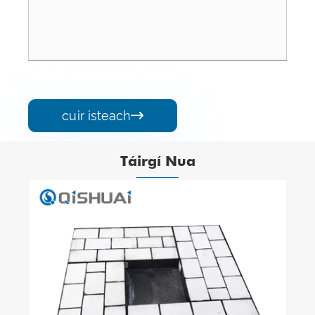
cuir isteach

Táirgí Nua
Soic Burner
Féach ar Tuilleadh >>