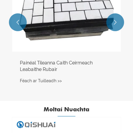


Moltaí Nuachta