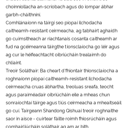
choinníollacha an-scríobach agus do iompar ábhar
garbh-cháithníní.
Comhlánaíonn na táirgí seo píopaí ilchodacha
caitheamh-resistant ceirmeacha, ag tabhairt aghaidh
go cuimsitheach ar riachtanais cosanta caitheamh ar
fud na gcéimeanna táirgthe tionsclaíocha go léir agus
ag cur le héifeachtacht oibriúcháin trealaimh do
chliaint.
Treoir Soláthair: Ba cheart d'fhiontair thionsclaíocha a
roghnaíonn píopaí caitheamh-resistant ilchodacha
ceirmeacha cruas ábhartha, treoluas sreafa, teocht
agus paraiméadair oibriúcháin eile a mheas chun
sonraíochtaí táirge agus tiús ceirmeacha a mheaitseáil
go cuí. Tairgeann Shandong Qishuai treoir roghnaithe
saor in aisce - cuirtear fáilte roimh fhiosrúcháin agus
comhairliúcháin soláthair ag am ar bith.