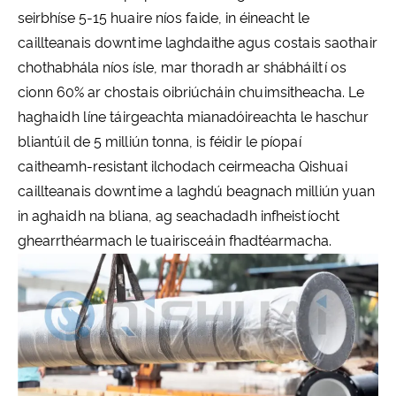
seirbhíse 5-15 huaire níos faide, in éineacht le
caillteanais downtime laghdaithe agus costais saothair
chothabhála níos ísle, mar thoradh ar shábháiltí os
cionn 60% ar chostais oibriúcháin chuimsitheacha. Le
haghaidh líne táirgeachta mianadóireachta le haschur
bliantúil de 5 milliún tonna, is féidir le píopaí
caitheamh-resistant ilchodach ceirmeacha Qishuai
caillteanais downtime a laghdú beagnach milliún yuan
in aghaidh na bliana, ag seachadadh infheistíocht
ghearrthéarmach le tuairisceáin fhadtéarmacha.