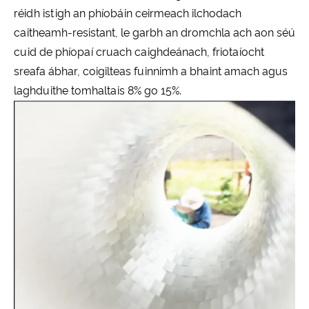
réidh istigh an phíobáin ceirmeach ilchodach
caitheamh-resistant, le garbh an dromchla ach aon séú
cuid de phíopaí cruach caighdeánach, friotaíocht
sreafa ábhar, coigilteas fuinnimh a bhaint amach agus
laghduithe tomhaltais 8% go 15%.