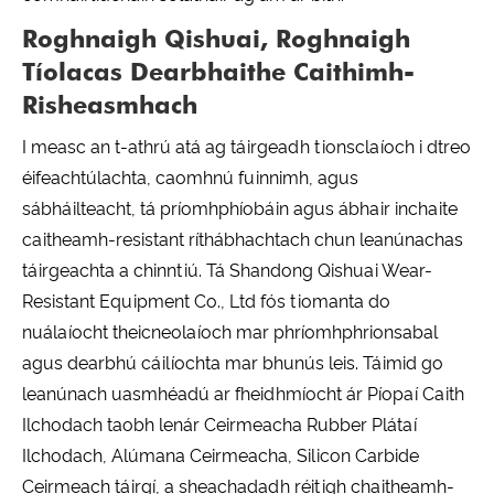
Roghnaigh Qishuai, Roghnaigh
Tíolacas Dearbhaithe Caithimh-
Risheasmhach
I measc an t-athrú atá ag táirgeadh tionsclaíoch i dtreo
éifeachtúlachta, caomhnú fuinnimh, agus
sábháilteacht, tá príomhphíobáin agus ábhair inchaite
caitheamh-resistant ríthábhachtach chun leanúnachas
táirgeachta a chinntiú. Tá Shandong Qishuai Wear-
Resistant Equipment Co., Ltd fós tiomanta do
nuálaíocht theicneolaíoch mar phríomhphrionsabal
agus dearbhú cáilíochta mar bhunús leis. Táimid go
leanúnach uasmhéadú ar fheidhmíocht ár Píopaí Caith
Ilchodach taobh lenár Ceirmeacha Rubber Plátaí
Ilchodach, Alúmana Ceirmeacha, Silicon Carbide
Ceirmeach táirgí, a sheachadadh réitigh chaitheamh-