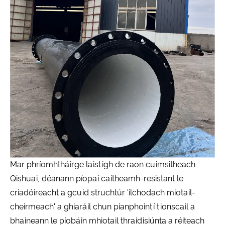
Mar phríomhtháirge laistigh de raon cuimsitheach
Qishuai, déanann píopaí caitheamh-resistant le
criadóireacht a gcuid struchtúr 'ilchodach miotail-
cheirmeach' a ghiaráil chun pianphointí tionscail a
bhaineann le píobáin mhiotail thraidisiúnta a réiteach