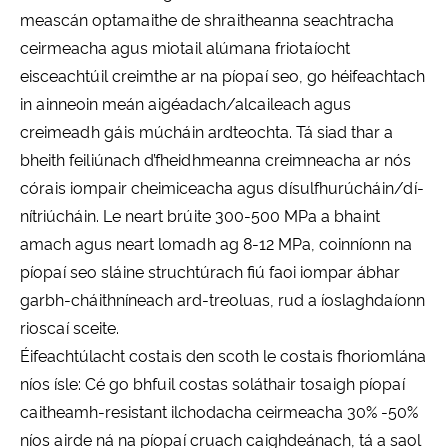
meascán optamaithe de shraitheanna seachtracha
ceirmeacha agus miotail alúmana friotaíocht
eisceachtúil creimthe ar na píopaí seo, go héifeachtach
in ainneoin meán aigéadach/alcaileach agus
creimeadh gáis múcháin ardteochta. Tá siad thar a
bheith feiliúnach d’fheidhmeanna creimneacha ar nós
córais iompair cheimiceacha agus dísulfhurúcháin/dí-
nítriúcháin. Le neart brúite 300-500 MPa a bhaint
amach agus neart lomadh ag 8-12 MPa, coinníonn na
píopaí seo sláine struchtúrach fiú faoi iompar ábhar
garbh-cháithníneach ard-treoluas, rud a íoslaghdaíonn
rioscaí sceite.
Éifeachtúlacht costais den scoth le costais fhoriomlána
níos ísle: Cé go bhfuil costas soláthair tosaigh píopaí
caitheamh-resistant ilchodacha ceirmeacha 30% -50%
níos airde ná na píopaí cruach caighdeánach, tá a saol