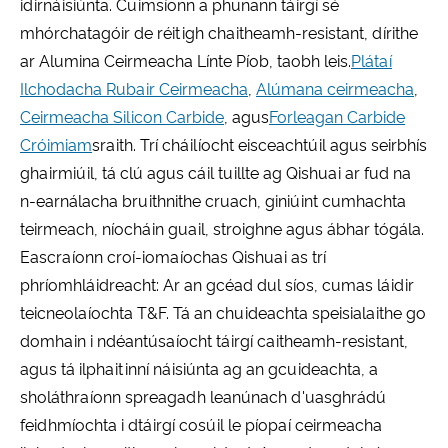
idirnáisiúnta. Cuimsíonn a phunann táirgí sé
mhórchatagóir de réitigh chaitheamh-resistant, dírithe
ar Alumina Ceirmeacha Línte Píob, taobh leis.
Plátaí
Ilchodacha Rubair Ceirmeacha
,
Alúmana ceirmeacha
,
Ceirmeacha Silicon Carbide
, agus
Forleagan Carbide
Cróimiam
sraith. Trí cháilíocht eisceachtúil agus seirbhís
ghairmiúil, tá clú agus cáil tuillte ag Qishuai ar fud na
n-earnálacha bruithnithe cruach, giniúint cumhachta
teirmeach, níocháin guail, stroighne agus ábhar tógála.
Eascraíonn croí-iomaíochas Qishuai as trí
phríomhláidreacht: Ar an gcéad dul síos, cumas láidir
teicneolaíochta T&F. Tá an chuideachta speisialaithe go
domhain i ndéantúsaíocht táirgí caitheamh-resistant,
agus tá ilphaitinní náisiúnta ag an gcuideachta, a
sholáthraíonn spreagadh leanúnach d'uasghrádú
feidhmíochta i dtáirgí cosúil le píopaí ceirmeacha