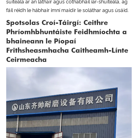
suiteála ar an láthair agus cothabháil iar-shuiteála, ag
fáil réidh le hábhair imní maidir le soláthar agus úsáid.
Spotsolas Croí-Táirgí: Ceithre
Phríomhbhuntáiste Feidhmíochta a
bhaineann le Píopaí
Frithsheasmhacha Caitheamh-Línte
Ceirmeacha