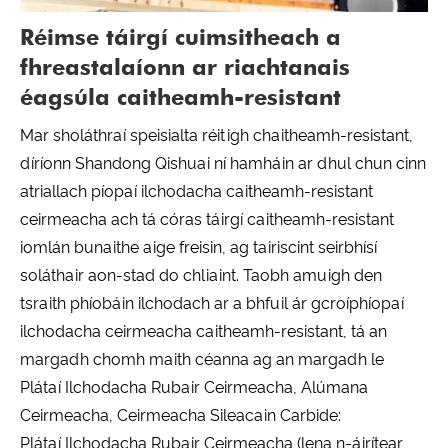
Réimse táirgí cuimsitheach a
fhreastalaíonn ar riachtanais
éagsúla caitheamh-resistant
Mar sholáthraí speisialta réitigh chaitheamh-resistant,
díríonn Shandong Qishuai ní hamháin ar dhul chun cinn
atriallach píopaí ilchodacha caitheamh-resistant
ceirmeacha ach tá córas táirgí caitheamh-resistant
iomlán bunaithe aige freisin, ag tairiscint seirbhísí
soláthair aon-stad do chliaint. Taobh amuigh den
tsraith phíobáin ilchodach ar a bhfuil ár gcroíphíopaí
ilchodacha ceirmeacha caitheamh-resistant, tá an
margadh chomh maith céanna ag an margadh le
Plátaí Ilchodacha Rubair Ceirmeacha, Alúmana
Ceirmeacha, Ceirmeacha Sileacain Carbide:
Plátaí Ilchodacha Rubair Ceirmeacha (lena n-áirítear