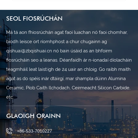
SEOL FIOSRÚCHÁN
Má tá aon fhiosrúchán agat faoi luachan nó faoi chomhar,
bíodh leisce ort ríomhphost a chur chugainn ag
qishuai@zbqishuai.cn nó bain úsáid as an bhfoirm
fiosrúcháin seo a leanas. Déanfaidh ár n-ionadaí díolacháin
teagmháil leat laistigh de 24 uair an chloig. Go raibh maith
agat as do spéis inár dtáirgí, mar shampla dúinn Alumina
Ceramic, Píob Caith Ilchodach, Ceirmeacht Silicon Carbide,
etc.
GLAOIGH ORAINN
+86-533-7010227