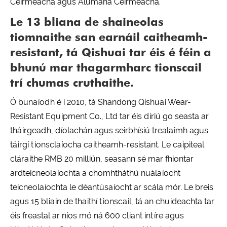
Ceirmeacha agus Alúmana Ceirmeacha.
Le 13 bliana de shaineolas
tiomnaithe san earnáil caitheamh-
resistant, tá Qishuai tar éis é féin a
bhunú mar thagarmharc tionscail
trí chumas cruthaithe.
Ó bunaíodh é i 2010, tá Shandong Qishuai Wear-
Resistant Equipment Co., Ltd tar éis díriú go seasta ar
tháirgeadh, díolachán agus seirbhísiú trealaimh agus
táirgí tionsclaíocha caitheamh-resistant. Le caipiteal
cláraithe RMB 20 milliún, seasann sé mar fhiontar
ardteicneolaíochta a chomhtháthú nuálaíocht
teicneolaíochta le déantúsaíocht ar scála mór. Le breis
agus 15 bliain de thaithí tionscail, tá an chuideachta tar
éis freastal ar níos mó ná 600 cliant intíre agus