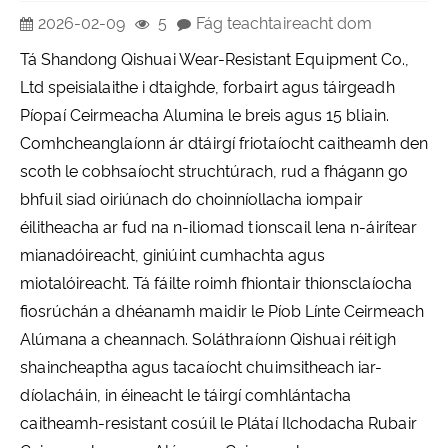
2026-02-09
5
Fág teachtaireacht dom
Tá Shandong Qishuai Wear-Resistant Equipment Co.,
Ltd speisialaithe i dtaighde, forbairt agus táirgeadh
Píopaí Ceirmeacha Alumina le breis agus 15 bliain.
Comhcheanglaíonn ár dtáirgí friotaíocht caitheamh den
scoth le cobhsaíocht struchtúrach, rud a fhágann go
bhfuil siad oiriúnach do choinníollacha iompair
éilitheacha ar fud na n-iliomad tionscail lena n-áirítear
mianadóireacht, giniúint cumhachta agus
miotalóireacht. Tá fáilte roimh fhiontair thionsclaíocha
fiosrúchán a dhéanamh maidir le Píob Línte Ceirmeach
Alúmana a cheannach. Soláthraíonn Qishuai réitigh
shaincheaptha agus tacaíocht chuimsitheach iar-
díolacháin, in éineacht le táirgí comhlántacha
caitheamh-resistant cosúil le Plátaí Ilchodacha Rubair