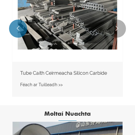


Píob Sic
Féach ar Tuilleadh >>
Moltaí Nuachta