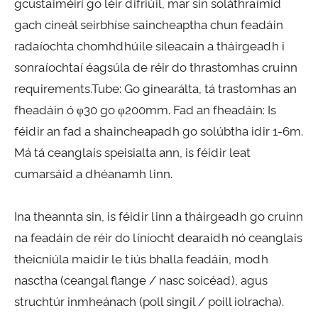
gcustaiméirí go léir difriúil, mar sin soláthraímid
gach cineál seirbhíse saincheaptha chun feadáin
radaíochta chomhdhúile sileacain a tháirgeadh i
sonraíochtaí éagsúla de réir do thrastomhas cruinn
requirements.Tube: Go ginearálta, tá trastomhas an
fheadáin ó φ30 go φ200mm. Fad an fheadáin: Is
féidir an fad a shaincheapadh go solúbtha idir 1-6m.
Má tá ceanglais speisialta ann, is féidir leat
cumarsáid a dhéanamh linn.
Ina theannta sin, is féidir linn a tháirgeadh go cruinn
na feadáin de réir do líníocht dearaidh nó ceanglais
theicniúla maidir le tiús bhalla feadáin, modh
nasctha (ceangal flange / nasc soicéad), agus
struchtúr inmheánach (poll singil / poill iolracha).