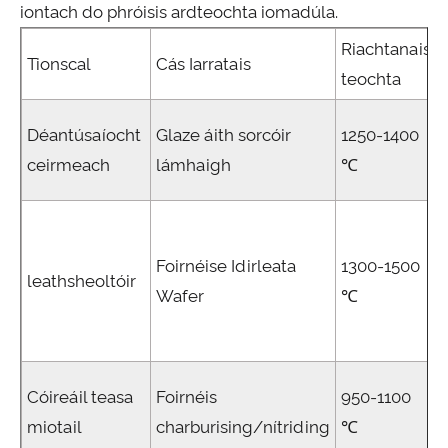
iontach do phróisis ardteochta iomadúla.
Riachtanais
Tionscal
Cás Iarratais
teochta
Déantúsaíocht
Glaze áith sorcóir
1250-1400
ceirmeach
lámhaigh
℃
Foirnéise Idirleata
1300-1500
leathsheoltóir
Wafer
℃
Cóireáil teasa
Foirnéis
950-1100
miotail
charburising/nítriding
℃