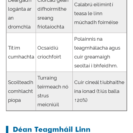
Deargadh
Ciorcad gearr
Calabrú eilimintí
logánta ar
dífhoirmithe
teasa le linn
an
sreang
múchadh foirnéise
dromchla
friotaíochta
Polainnis na
Titim
Ocsaídiú
teagmhálacha agus
cumhachta
críochfoirt
cuir greamaigh
seoltaí i bhfeidhm.
Turraing
Scoilteadh
Cuir cineál tiubhaithe
teirmeach nó
comhlacht
ina ionad (tiús balla
strus
píopa
↑20%)
meicniúil
Déan Teagmháil Linn