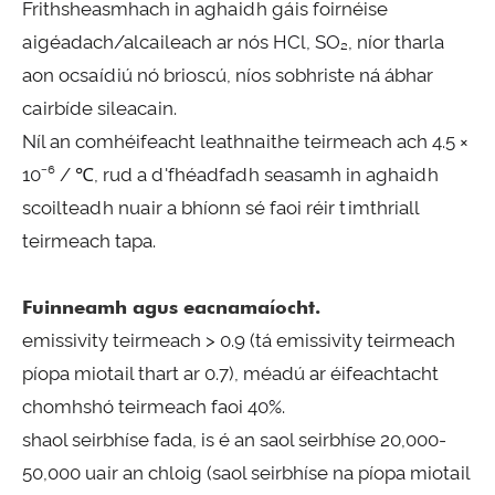
Frithsheasmhach in aghaidh gáis foirnéise
aigéadach/alcaileach ar nós HCl, SO₂, níor tharla
aon ocsaídiú nó brioscú, níos sobhriste ná ábhar
cairbíde sileacain.
Níl an comhéifeacht leathnaithe teirmeach ach 4.5 ×
10⁻⁶ / ℃, rud a d'fhéadfadh seasamh in aghaidh
scoilteadh nuair a bhíonn sé faoi réir timthriall
teirmeach tapa.
Fuinneamh agus eacnamaíocht.
emissivity teirmeach > 0.9 (tá emissivity teirmeach
píopa miotail thart ar 0.7), méadú ar éifeachtacht
chomhshó teirmeach faoi 40%.
shaol seirbhíse fada, is é an saol seirbhíse 20,000-
50,000 uair an chloig (saol seirbhíse na píopa miotail