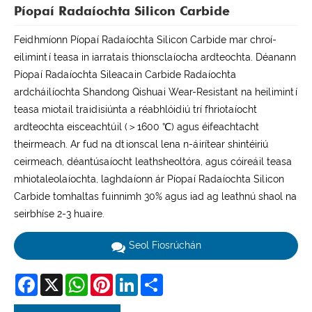
Píopaí Radaíochta Silicon Carbide
Feidhmíonn Píopaí Radaíochta Silicon Carbide mar chroí-
eilimintí teasa in iarratais thionsclaíocha ardteochta. Déanann
Píopaí Radaíochta Sileacain Carbide Radaíochta
ardcháilíochta Shandong Qishuai Wear-Resistant na heilimintí
teasa miotail traidisiúnta a réabhlóidiú trí fhriotaíocht
ardteochta eisceachtúil (＞1600 ℃) agus éifeachtacht
theirmeach. Ar fud na dtionscal lena n-áirítear shintéiriú
ceirmeach, déantúsaíocht leathsheoltóra, agus cóireáil teasa
mhiotaleolaíochta, laghdaíonn ár Píopaí Radaíochta Silicon
Carbide tomhaltas fuinnimh 30% agus iad ag leathnú shaol na
seirbhíse 2-3 huaire.
Seol Fiosrúchán
Facebook
X
WhatsApp
Pinterest
LinkedIn
Share