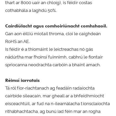
thart ar 8000 uair an chloig), is féidir costas
cothabhála a laghdú 50%.
Cairdiúlacht agus comhoiriúnacht comhshaoil.
Gan aon éilliú miotail throma, cloí le caighdeán
RoHS an AE.
Is féidir é a thiomáint le leictreachas nó gás
nádúrtha mar fhoinsí fuinnimh, cabhrú le fiontair
spriocanna neodrachta carbóin a bhaint amach.
Réimsí iarratais
Tá ról fíor-riachtanach ag feadáin radaíochta
cairbíde sileacain, mar gheall ar a bhfeidhmíocht
eisceachtúil, ar fud na n-ilearnálacha tionsclaíochta
ríthábhachtacha, ag bunú iad féin mar an rogha