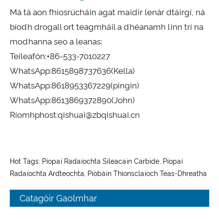
Má tá aon fhiosrúcháin agat maidir lenár dtáirgí, ná
bíodh drogall ort teagmháil a dhéanamh linn trí na
modhanna seo a leanas:
Teileafón:
+86-533-7010227
WhatsApp:
8615898737636
(Kella)
WhatsApp:
8618953367229
(pingin)
WhatsApp:
8613869372890
(John)
Ríomhphost:
qishuai@zbqishuai.cn
Hot Tags: Píopaí Radaíochta Sileacain Carbide, Píopaí
Radaíochta Ardteochta, Píobáin Thionsclaíoch Teas-Dhreatha
Catagóir Gaolmhar