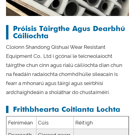
Próisis Táirgthe Agus Dearbhú
Cáilíochta
Cloíonn Shandong Qishuai Wear Resistant
Equipment Co., Ltd i gcónaí le teicneolaíocht
táirgthe chun cinn agus rialú cáilíochta dian chun
na feadáin radaíochta chomhdhúile sileacain is
fearr a mhonarú agus táirgí agus seirbhísí
ardchaighdeáin a sholáthar do chustaiméirí.
Frithbhearta Coitianta Lochta
Feiniméan
Cúis
Réitigh