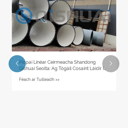
Cathain is cóir Píopaí Línte Ceirmeacha
Alúmana a Athsholáthar & Do Chóras
Píobáin Frithchaiteachais a Bharrfheabhsú
Féach ar Tuilleadh >>

