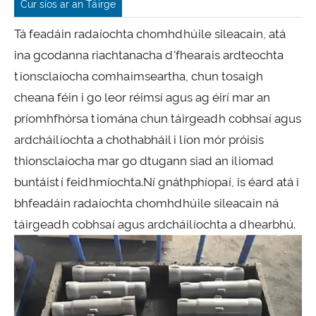
Cur síos ar an Táirge
Tá feadáin radaíochta chomhdhúile sileacain, atá
ina gcodanna riachtanacha d'fhearais ardteochta
tionsclaíocha comhaimseartha, chun tosaigh
cheana féin i go leor réimsí agus ag éirí mar an
príomhfhórsa tiomána chun táirgeadh cobhsaí agus
ardcháilíochta a chothabháil i líon mór próisis
thionsclaíocha mar go dtugann siad an iliomad
buntáistí feidhmíochta.Ní gnáthphíopaí, is éard atá i
bhfeadáin radaíochta chomhdhúile sileacain ná
táirgeadh cobhsaí agus ardcháilíochta a dhearbhú.