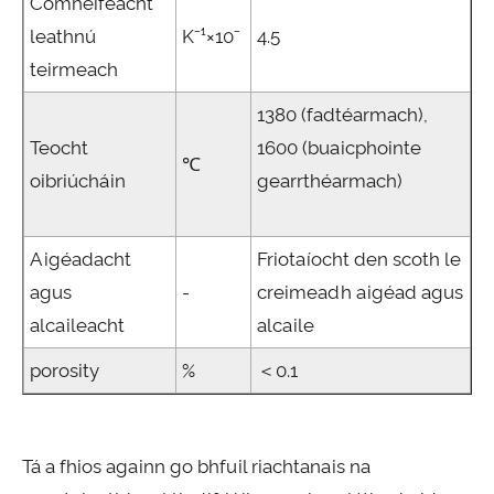
Comhéifeacht
leathnú
K⁻¹×10⁻
4.5
teirmeach
1380 (fadtéarmach),
Teocht
1600 (buaicphointe
℃
oibriúcháin
gearrthéarmach)
Aigéadacht
Friotaíocht den scoth le
agus
-
creimeadh aigéad agus
alcaileacht
alcaile
porosity
%
＜0.1
Tá a fhios againn go bhfuil riachtanais na