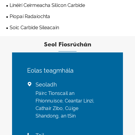
Línéirí Ceirmeacha Silicon Carbide
Píopaí Radaíochta
Soic Carbide Sileacain
Seol Fiosrúchán
Eolas teagmhála
Seoladh

Páirc Tionscail an
Fhionnuisce, Ceantar Linzi,
Cathair Zibo, Cúige
Shandong, an tSín
