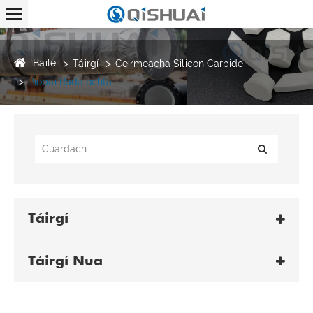
Baile
Táirgí
Ceirmeacha Silicon Carbide
Píopaí Radaíochta
Táirgí
Táirgí Nua