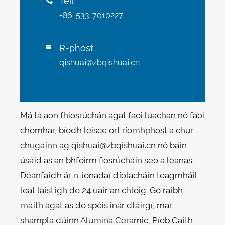
Teil
+86-533-7010227
R-phost

qishuai@zbqishuai.cn
Má tá aon fhiosrúchán agat faoi luachan nó faoi
chomhar, bíodh leisce ort ríomhphost a chur
chugainn ag qishuai@zbqishuai.cn nó bain
úsáid as an bhfoirm fiosrúcháin seo a leanas.
Déanfaidh ár n-ionadaí díolacháin teagmháil
leat laistigh de 24 uair an chloig. Go raibh
maith agat as do spéis inár dtáirgí, mar
shampla dúinn Alumina Ceramic, Píob Caith