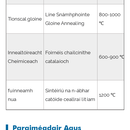
Líne Snámhphointe
800-1000
Tionscal gloine
Gloine Annealing
℃
Innealtóireacht
Foirnéis chailcínithe
600-900 ℃
Cheimiceach
catalaíoch
fuinneamh
Sintéiriú na n-ábhar
1200 ℃
nua
catóide ceallraí litiam
Paraiméadair Agus