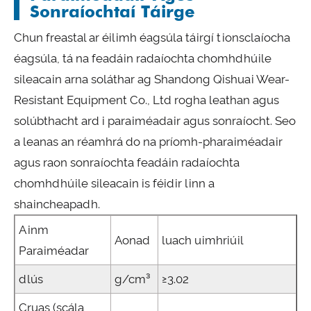
Sonraíochtaí Táirge
Chun freastal ar éilimh éagsúla táirgí tionsclaíocha
éagsúla, tá na feadáin radaíochta chomhdhúile
sileacain arna soláthar ag Shandong Qishuai Wear-
Resistant Equipment Co., Ltd rogha leathan agus
solúbthacht ard i paraiméadair agus sonraíocht. Seo
a leanas an réamhrá do na príomh-pharaiméadair
agus raon sonraíochta feadáin radaíochta
chomhdhúile sileacain is féidir linn a
shaincheapadh.
Ainm
Aonad
luach uimhriúil
Paraiméadar
dlús
g/cm³
≥3.02
Cruas (scála