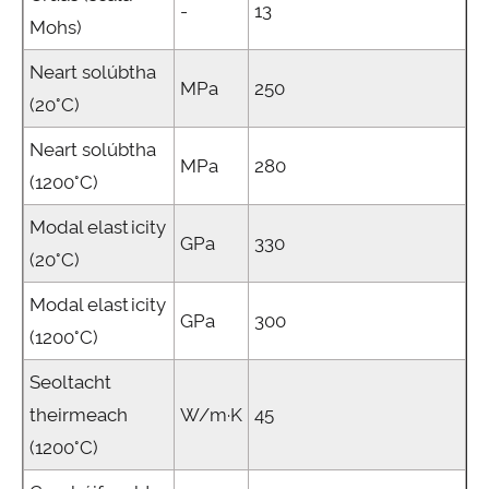
-
13
Mohs)
Neart solúbtha
MPa
250
(20°C)
Neart solúbtha
MPa
280
(1200°C)
Modal elasticity
GPa
330
(20°C)
Modal elasticity
GPa
300
(1200°C)
Seoltacht
theirmeach
W/m·K
45
(1200°C)