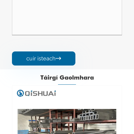
cuir isteach

Táirgí Gaolmhara