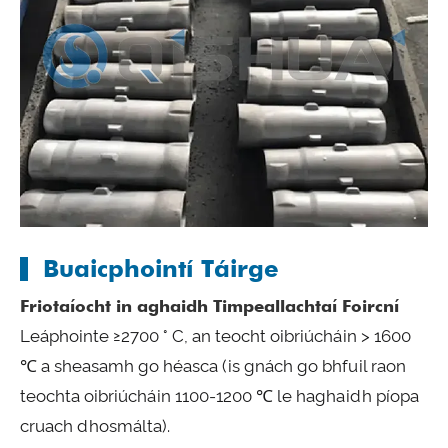
Buaicphointí Táirge
Friotaíocht in aghaidh Timpeallachtaí Foircní
Leáphointe ≥2700 ° C, an teocht oibriúcháin > 1600
℃ a sheasamh go héasca (is gnách go bhfuil raon
teochta oibriúcháin 1100-1200 ℃ le haghaidh píopa
cruach dhosmálta).