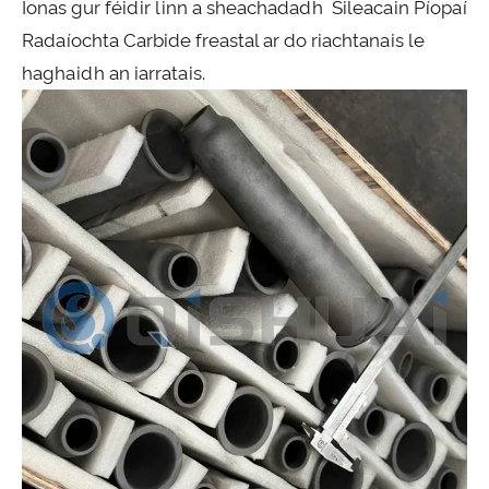
Ionas gur féidir linn a sheachadadh Sileacain Píopaí
Radaíochta Carbide freastal ar do riachtanais le
haghaidh an iarratais.