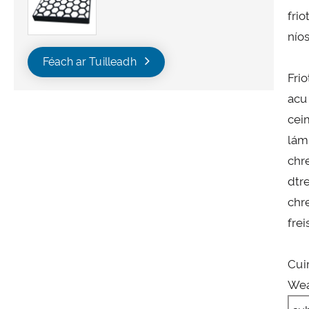
fri
nío
Féach ar Tuilleadh
Fri
acu
ceim
lám
chr
dtr
chre
fre
Cui
Wea