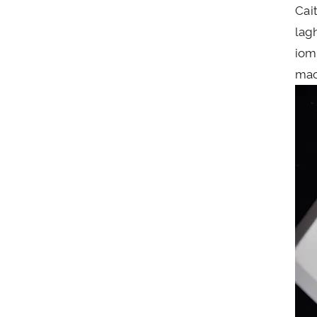
Cait
lag
iom
mao