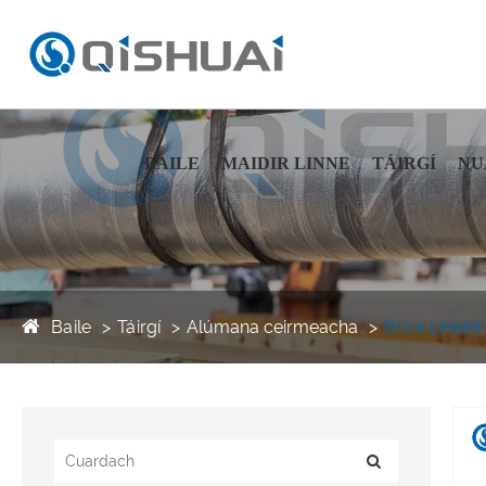
BAILE
MAIDIR LINNE
TÁIRGÍ
NU
Baile
Táirgí
Alúmana ceirmeacha
Bríce Líneá