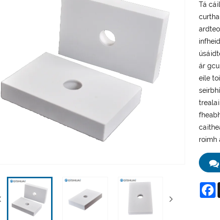
Tá cái
curtha
ardteo
infhei
úsáidt
ár gcu
eile t
seirbh
treala
fheabh
caithe
roimh 
F