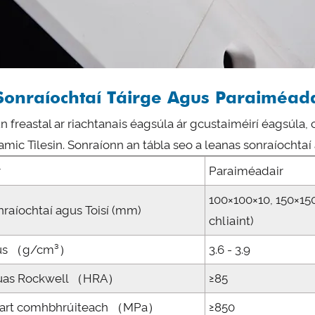
Sonraíochtaí Táirge Agus Paraiméada
n freastal ar riachtanais éagsúla ár gcustaiméirí éagsúla, 
amic Tilesin. Sonraíonn an tábla seo a leanas sonraíochtaí
r
Paraiméadair
100×100×10, 150×150
nraíochtaí agus Toisí (mm)
chliaint)
ús （g/cm³）
3.6 - 3.9
uas Rockwell （HRA）
≥85
art comhbhrúiteach （MPa）
≥850