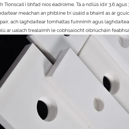
h Tionscail i bhfad níos éadroime. Tá a ndlús idir 3.6 agu
hdaítear meáchan an phíblíne trí úsáid a bhaint as ár gcui
pair, ach laghdaítear tomhaltas fuinnimh agus laghdaítear
lú ar ualach trealaimh le cobhsaíocht oibriúcháin feabhsai