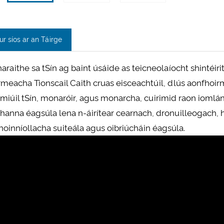
ur síos ar an Táirge
araithe sa tSín ag baint úsáide as teicneolaíocht shintéir
rmeacha Tionscail Caith cruas eisceachtúil, dlús aonfhoirm
rmiúil tSín, monaróir, agus monarcha, cuirimid raon iomlá
thanna éagsúla lena n-áirítear cearnach, dronuilleogach,
choinníollacha suiteála agus oibriúcháin éagsúla.