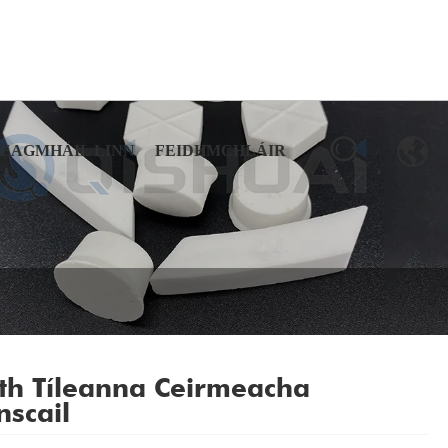
TEAGMHÁIL LINN
FEIDHMCHLÁIR
th Tíleanna Ceirmeacha
nscail