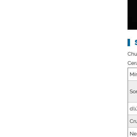
Chu
Cer
Mí
So
dl
Cr
Ne