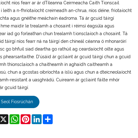
líocht níos fearr ar ár dTíleanna Ceirmeacha Caith Tionscail
 i leith a n-fhriotaíocht creimeadh an-chrua, níos déine, friotaíocht
chta agus gnéithe meáchain éadroma. Tá ár gcuid táirgí
dhme maidir le trealamh a chosaint i réimsí éagsúla agus
ear iad go forleathan chun trealamh tionsclaíoch a chosaint. Tá
id táirgí níos fearr ná na táirgí den chineál céanna ó mhonaróirí
oisc go bhfuil siad deartha go rathúil ag ceardaíocht oilte agus
ís phearsantaithe. D'úsáid ár gcliaint ár gcuid táirgí chun a gcuid
imh thionsclaíoch a chaitheamh in aghaidh caitheamh a
sú, chun a gcostas oibríochta a ísliú agus chun a dteicneolaíocht
amh-resistant a uasghrádú. Cuireann ár gcliaint fáilte mhór
ár gcuid táirgí.
Seol Fiosrúchán
acebook
X
WhatsApp
Pinterest
LinkedIn
Share