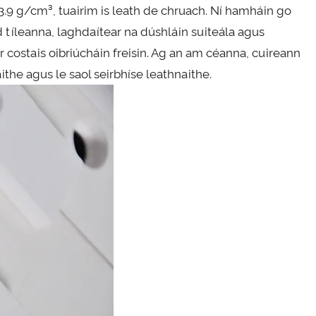
s 3.9 g/cm³, tuairim is leath de chruach. Ní hamháin go
d tíleanna, laghdaítear na dúshláin suiteála agus
 costais oibriúcháin freisin. Ag an am céanna, cuireann
the agus le saol seirbhíse leathnaithe.