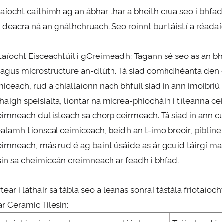
otaíocht caithimh ag an ábhar thar a bheith crua seo i bhfa
s deacra ná an gnáthchruach. Seo roinnt buntáistí a réada
otaíocht Eisceachtúil i gCreimeadh: Tagann sé seo as an 
 agus microstructure an-dlúth. Tá siad comhdhéanta den
iceach, rud a chiallaíonn nach bhfuil siad in ann imoibriú le
haigh speisialta, líontar na micrea-phiocháin i tíleanna c
eimneach dul isteach sa chorp ceirmeach. Tá siad in ann cu
ealamh tionscal ceimiceach, beidh an t-imoibreoir, píblíne
imneach, más rud é ag baint úsáide as ár gcuid táirgí mar a
isin sa cheimiceán creimneach ar feadh i bhfad.
rtear i láthair sa tábla seo a leanas sonraí tástála friota
r Ceramic Tilesin: