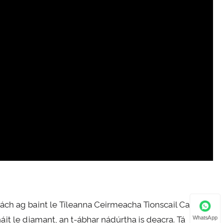
ách ag baint le Tíleanna Ceirmeacha Tionscail Caith; tá
WhatsApp
it le diamant, an t-ábhar nádúrtha is deacra. Tá