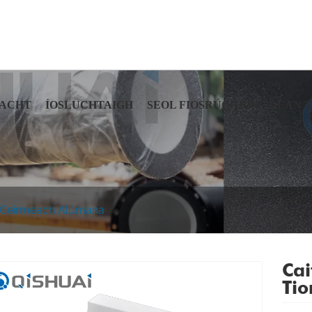
ACHT
ÍOSLUCHTAIGH
SEOL FIOSRÚCHÁN
DÉAN 
il Ceirmeach Alúmana
Cai
Tio