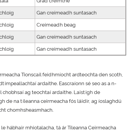
tála
Grád creimthe
 chloig
Gan creimeadh suntasach
 chloig
Creimeadh beag
 chloig
Gan creimeadh suntasach
 chloig
Gan creimeadh suntasach
eirmeacha Tionscail feidhmíocht ardteochta den scoth,
dtimpeallachtaí ardaithe. Eascraíonn sé seo as a n-
il chobhsaí ag teochtaí ardaithe. Laistigh de
igh de na tíleanna ceirmeacha fós láidir, ag íoslaghdú
míocht chomhsheasmhach.
e hábhair mhiotalacha, tá ár Tíleanna Ceirmeacha