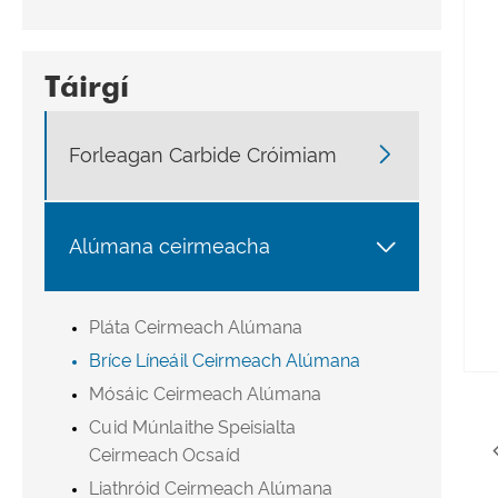
Táirgí

Forleagan Carbide Cróimiam

Alúmana ceirmeacha
Pláta Ceirmeach Alúmana
Bríce Líneáil Ceirmeach Alúmana
Mósáic Ceirmeach Alúmana
Cuid Múnlaithe Speisialta
Ceirmeach Ocsaíd
Liathróid Ceirmeach Alúmana