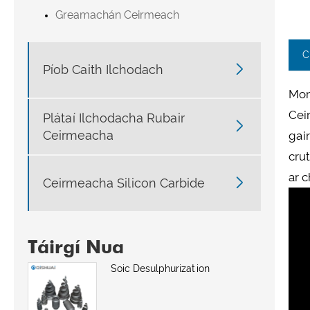
Greamachán Ceirmeach
C

Píob Caith Ilchodach
Mon
Cei
Plátaí Ilchodacha Rubair

Ceirmeacha
gai
cru
ar 

Ceirmeacha Silicon Carbide
Táirgí Nua
Soic Desulphurization