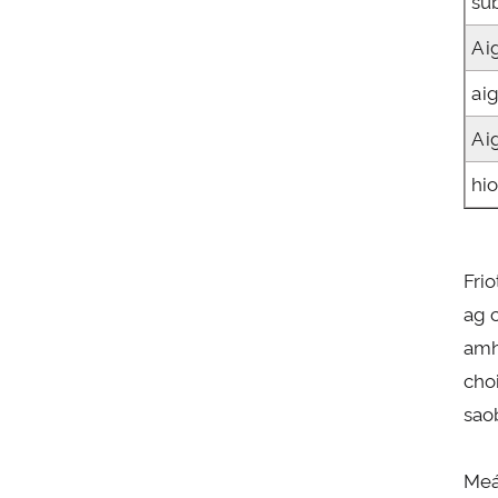
su
Ai
ai
Ai
hi
Fri
ag 
amh
cho
sao
Meá