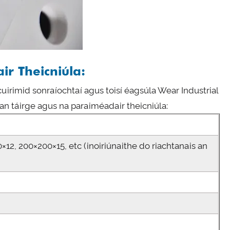
ir Theicniúla:
cuirimid sonraíochtaí agus toisí éagsúla Wear Industrial
 an táirge agus na paraiméadair theicniúla:
×12, 200×200×15, etc (inoiriúnaithe do riachtanais an