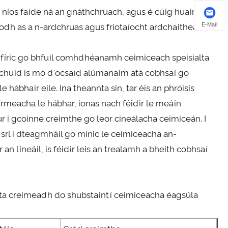
d níos faide ná an gnáthchruach, agus é cúig huaire
E-Mail
íodh as a n-ardchruas agus friotaíocht ardchaitheamh.
bhfíric go bhfuil comhdhéanamh ceimiceach speisialta
 chuid is mó d'ocsaíd alúmanaim atá cobhsaí go
 hábhair eile. Ina theannta sin, tar éis an phróisis
eirmeacha le hábhar, ionas nach féidir le meáin
r i gcoinne creimthe go leor cineálacha ceimiceán. I
 srl i dteagmháil go minic le ceimiceacha an-
n líneáil, is féidir leis an trealamh a bheith cobhsaí
íochta creimeadh do shubstaintí ceimiceacha éagsúla