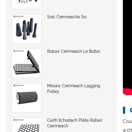
Soic Ceirmeacha Sic
Rubair Ceirmeach Le Boltaí
Mósáic Ceirmeach Lagging
Pulley
Caith Ilchodach Pláta Rubair
Cru
Ceirmeach
a c