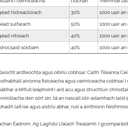
bstaintí ceimiceacha
tiúchan
Tréimhse tás
géad hidreaclórach
30%
1000 uair an
géad sulfarach
50%
1000 uair an
géad nítreach
40%
1000 uair an
odrocsaíd sóidiam
40%
1000 uair an
otaíocht ardteochta agus oibriú cobhsaí: Caith Tíleanna C
cothabháil airíonna fisiceacha agus ceimiceacha cobhsaí i 
ábhar a bhfuil leáphointí ard acu agus struchtúir chriosta
inníollacha den sórt sin, tá an nascáil idir-adamhach laist
bhadh laitíse agus aistriú ábhar, rud a áirithíonn feidh
chan Éadrom, Ag Laghdú Ualach Trealamh: I gcomparáid l