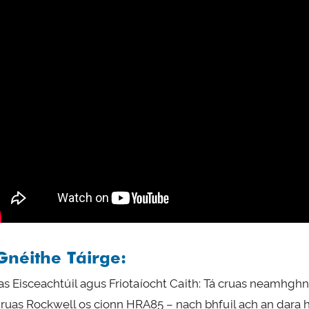
Gnéithe Táirge:
as Eisceachtúil agus Friotaíocht Caith: Tá cruas neamhghn
hruas Rockwell os cionn HRA85 – nach bhfuil ach an dara há