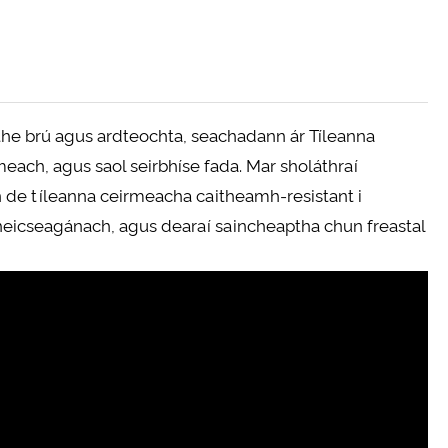
ithe brú agus ardteochta, seachadann ár Tíleanna
each, agus saol seirbhíse fada. Mar sholáthraí
n de tíleanna ceirmeacha caitheamh-resistant i
 heicseagánach, agus dearaí saincheaptha chun freastal