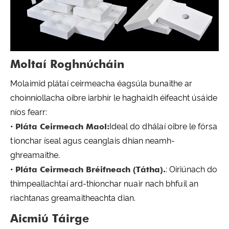
Moltaí Roghnúcháin
Molaimid plátaí ceirmeacha éagsúla bunaithe ar
choinníollacha oibre iarbhír le haghaidh éifeacht úsáide
níos fearr:
•
Pláta Ceirmeach Maol:
Ideal do dhálaí oibre le fórsa
tionchar íseal agus ceanglais dhian neamh-
ghreamaithe.
•
Pláta Ceirmeach Bréifneach (Tátha).
: Oiriúnach do
thimpeallachtaí ard-thionchar nuair nach bhfuil an
riachtanas greamaitheachta dian.
Aicmiú Táirge