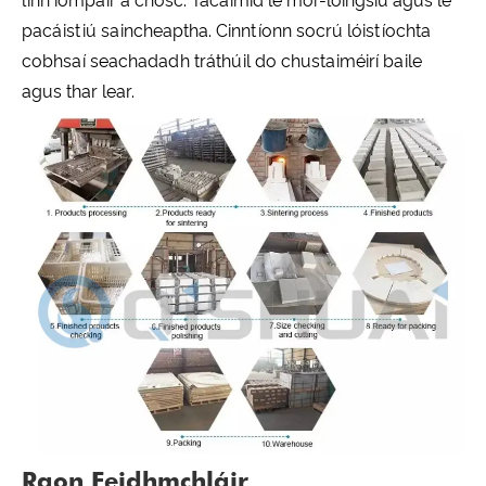
linn iompair a chosc. Tacaímid le mór-loingsiú agus le
pacáistiú saincheaptha. Cinntíonn socrú lóistíochta
cobhsaí seachadadh tráthúil do chustaiméirí baile
agus thar lear.
Raon Feidhmchláir