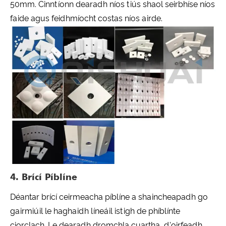
50mm. Cinntíonn dearadh níos tiús shaol seirbhíse níos
faide agus feidhmíocht costas níos airde.
4. Brící Píblíne
Déantar brící ceirmeacha píblíne a shaincheapadh go
gairmiúil le haghaidh líneáil istigh de phíblínte
ciorclach. Le dearadh dromchla cuartha, d'oirfeadh