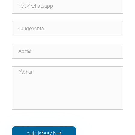
cuir isteach
