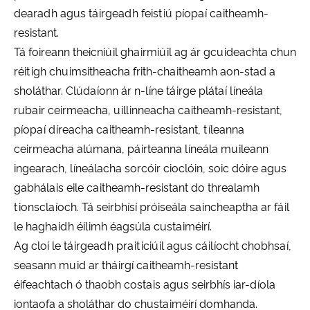
dearadh agus táirgeadh feistiú píopaí caitheamh-
resistant.
Tá foireann theicniúil ghairmiúil ag ár gcuideachta chun
réitigh chuimsitheacha frith-chaitheamh aon-stad a
sholáthar. Clúdaíonn ár n-líne táirge plátaí líneála
rubair ceirmeacha, uillinneacha caitheamh-resistant,
píopaí díreacha caitheamh-resistant, tíleanna
ceirmeacha alúmana, páirteanna líneála muileann
ingearach, líneálacha sorcóir cioclóin, soic dóire agus
gabhálais eile caitheamh-resistant do threalamh
tionsclaíoch. Tá seirbhísí próiseála saincheaptha ar fáil
le haghaidh éilimh éagsúla custaiméirí.
Ag cloí le táirgeadh praiticiúil agus cáilíocht chobhsaí,
seasann muid ar tháirgí caitheamh-resistant
éifeachtach ó thaobh costais agus seirbhís iar-díola
iontaofa a sholáthar do chustaiméirí domhanda.