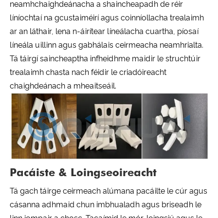
neamhchaighdeánacha a shaincheapadh de réir
líníochtaí na gcustaiméirí agus coinníollacha trealaimh
ar an láthair, lena n-áirítear líneálacha cuartha, píosaí
líneála uillinn agus gabhálais ceirmeacha neamhrialta.
Tá táirgí saincheaptha infheidhme maidir le struchtúir
trealaimh chasta nach féidir le criadóireacht
chaighdeánach a mheaitseáil.
Pacáiste & Loingseoireacht
Tá gach táirge ceirmeach alúmana pacáilte le cúr agus
cásanna adhmaid chun imbhualadh agus briseadh le