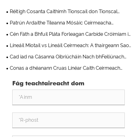
Réitigh Cosanta Caithimh Tionscail don Tionscal
Mianadóireachta & Stroighne
Patrún Ardaithe Tíleanna Mósáic Ceirmeacha
Alúmana - Réiteach Praiticiúil ar Chaitheamh Ó
Cén Fáth a Bhfuil Pláta Forleagan Carbíde Cróimiam i
Trealamh Frithsheasmhach in aghaidh Caithimh
bhfad Níos Frithsheasmhach in aghaidh Caitheamh ná
Líneáil Miotail vs Líneáil Ceirmeach: A thairgeann Saol
Shandong Qishuai
Gnáthchruach?
Seirbhíse Níos faide i dTimpeallacht Ard-Abrasion?
Cad iad na Cásanna Oibriúcháin Nach bhFeiliúnach
d'Úsáid Feadáin Ilchodacha Ceirmeacha atá
Conas a dhéanann Cruas Línéar Caith Ceirmeach
Frithsheasmhach in aghaidh Caithimh?
Alúmana i gcomparáid le Cruach Mangainéise?
Fág teachtaireacht dom