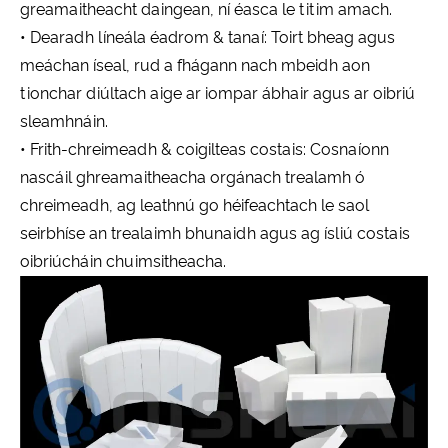
greamaitheacht daingean, ní éasca le titim amach.
• Dearadh líneála éadrom & tanaí: Toirt bheag agus
meáchan íseal, rud a fhágann nach mbeidh aon
tionchar diúltach aige ar iompar ábhair agus ar oibriú
sleamhnáin.
• Frith-chreimeadh & coigilteas costais: Cosnaíonn
nascáil ghreamaitheacha orgánach trealamh ó
chreimeadh, ag leathnú go héifeachtach le saol
seirbhíse an trealaimh bhunaidh agus ag ísliú costais
oibriúcháin chuimsitheacha.