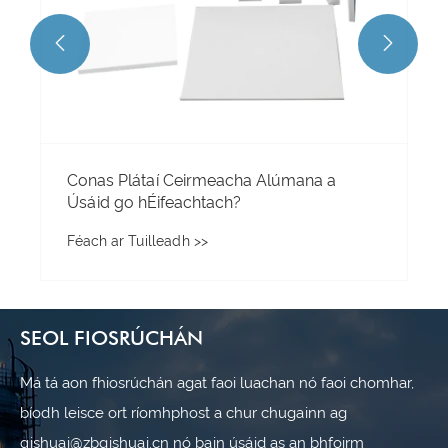


SEOL FIOSRÚCHÁN
Má tá aon fhiosrúchán agat faoi luachan nó faoi chomhar,
bíodh leisce ort ríomhphost a chur chugainn ag
qishuai@zbqishuai.cn nó bain úsáid as an bhfoirm