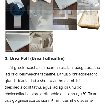
3. Brící Poll (Brící Táthaithe)
Is táirgí ceirmeacha caitheamh-resistant uasghrádaithe
iad brící ceirmeacha táthaithe. Difriúil ó chriadóireacht
glued, déantar iad a shocrú ar threalamh trí
theicneolaíocht táthú, agus iad ag oiriúnú do
choinníollacha oibre ardteochta os cionn 150 ℃. Tá an
tiús go ginearálta os cionn 5mm, uasmhéid suas le