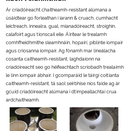
Ár criadóireacht chaitheamh-resistant alúmana a
úsáidtear go forleathan i iarann ​​& cruach, cumhacht
leictreach, innealra, gual, mianadóireacht, stroighin,
calafoirt agus tionscail eile. Áirítear le trealamh
comhfheidhmithe sleamhnáin, hopairí, píblínte iompair
agus criosanna iompair. Ag fónamh mar líneálacha
cosanta caitheamh-resistant, laghdaíonn na
criadóireacht seo go héifeachtach scríobadh trealaimh
le linn iompair ábhair. I gcomparáid le táirgí coitianta
caitheamh-resistant, tá saol seirbhíse níos faide ag ár
gcuid criadóireacht alúmana i dtimpeallachtaí crua
ardchaitheamh.