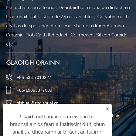
fiosrúcháin seo a leanas. Déanfaidh ár n-ionadaí díolacháin
teagmháil leat laistigh de 24 uair an chloig. Go raibh maith
agat as do spéis inár dtáirgí, mar shampla dúinn Alumina
Ceramic, Píob Caith Ilchodach, Ceirmeacht Silicon Carbide,
etc.
GLAOIGH ORAINN
+86-533-7010227
+86-19853377089
qishuai@zbqishuai.cn
X
Páirc Tionscail an Fhionnuisce, Ceantar Linzi, Cathair
Úsáidimid fianáin chun eispéireas
brabhsála níos fearr a thairiscint duit, chun
Zibo, Cúige Shandong, an tSín
anailís a dhéanamh ar thrácht an tsuímh