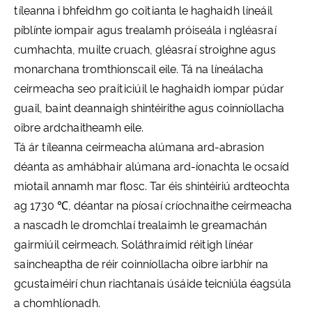
tíleanna i bhfeidhm go coitianta le haghaidh líneáil
píblínte iompair agus trealamh próiseála i ngléasraí
cumhachta, muilte cruach, gléasraí stroighne agus
monarchana tromthionscail eile. Tá na líneálacha
ceirmeacha seo praiticiúil le haghaidh iompar púdar
guail, baint deannaigh shintéirithe agus coinníollacha
oibre ardchaitheamh eile.
Tá ár tíleanna ceirmeacha alúmana ard-abrasion
déanta as amhábhair alúmana ard-íonachta le ocsaíd
miotail annamh mar flosc. Tar éis shintéiriú ardteochta
ag 1730 ℃, déantar na píosaí críochnaithe ceirmeacha
a nascadh le dromchlaí trealaimh le greamachán
gairmiúil ceirmeach. Soláthraímid réitigh línéar
saincheaptha de réir coinníollacha oibre iarbhír na
gcustaiméirí chun riachtanais úsáide teicniúla éagsúla
a chomhlíonadh.