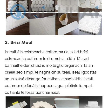
2. Brící Maol
Is leatháin ceirmeacha cothroma rialta iad brící
ceirmeacha cothrom le dromchla réidh. Tá siad
bannaithe den chuid is mó le gliú orgánach. Tá an
cineál seo simplí le haghaidh suiteáil, íseal i gcostas
agus a úsáidtear go forleathan le haghaidh líneáil
cothrom de fánáin, hoppers agus píblínte iompair
coitianta le fórsa tionchar íseal.