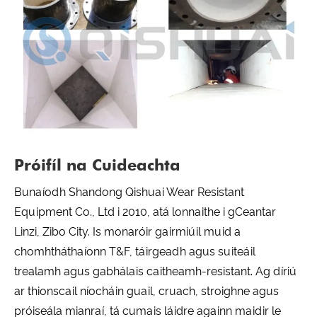
Próifíl na Cuideachta
Bunaíodh Shandong Qishuai Wear Resistant
Equipment Co., Ltd i 2010, atá lonnaithe i gCeantar
Linzi, Zibo City. Is monaróir gairmiúil muid a
chomhtháthaíonn T&F, táirgeadh agus suiteáil
trealamh agus gabhálais caitheamh-resistant. Ag díriú
ar thionscail níocháin guail, cruach, stroighne agus
próiseála mianraí, tá cumais láidre againn maidir le