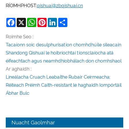
RÍOMHPHOST:
qishuai@zbqishuai.cn
Facebook
X
WhatsApp
Pinterest
LinkedIn
Share
Roimhe Seo :
Tacaíonn soic desulphurisation chomhdhúile sileacain
Shandong Qishuai le hoibríochtaí tionsclaíocha atá
éifeachtach agus neamhdhíobhálach don chomhshaol
Ar aghaidh :
Líneálacha Cruach Leabaithe Rubair Ceirmeacha:
Réiteach Préimh Caith-resistant le haghaidh Iompórtáil
Ábhar Bulc
Nuacht Gaolmhar