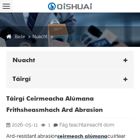
Baile
Nuacht
Nuacht Tionscal
Nuacht
Táirgí
Táirgí Ceirmeacha Alúmana
Frithsheasmhach Ard Abrasion
2026-05-11
1
Fág teachtaireacht dom
Ard-resistant abrasion
ceirmeach alúmana
cuirtear