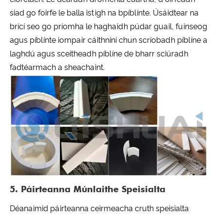
siad go foirfe le balla istigh na bpíblínte. Úsáidtear na
brící seo go príomha le haghaidh púdar guail, fuinseog
agus píblínte iompair cáithníní chun scríobadh píblíne a
laghdú agus sceitheadh ​​píblíne de bharr sciúradh
fadtéarmach a sheachaint.
5. Páirteanna Múnlaithe Speisialta
Déanaimid páirteanna ceirmeacha cruth speisialta