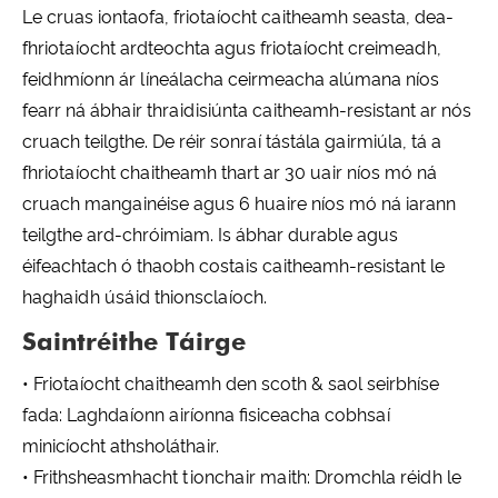
Le cruas iontaofa, friotaíocht caitheamh seasta, dea-
fhriotaíocht ardteochta agus friotaíocht creimeadh,
feidhmíonn ár líneálacha ceirmeacha alúmana níos
fearr ná ábhair thraidisiúnta caitheamh-resistant ar nós
cruach teilgthe. De réir sonraí tástála gairmiúla, tá a
fhriotaíocht chaitheamh thart ar 30 uair níos mó ná
cruach mangainéise agus 6 huaire níos mó ná iarann ​​
teilgthe ard-chróimiam. Is ábhar durable agus
éifeachtach ó thaobh costais caitheamh-resistant le
haghaidh úsáid thionsclaíoch.
Saintréithe Táirge
• Friotaíocht chaitheamh den scoth & saol seirbhíse
fada: Laghdaíonn airíonna fisiceacha cobhsaí
minicíocht athsholáthair.
• Frithsheasmhacht tionchair maith: Dromchla réidh le