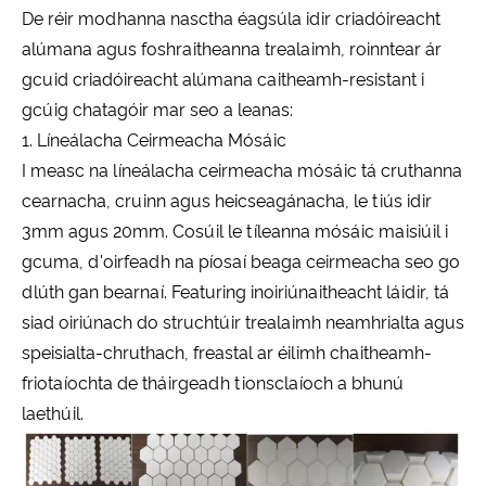
De réir modhanna nasctha éagsúla idir criadóireacht
alúmana agus foshraitheanna trealaimh, roinntear ár
gcuid criadóireacht alúmana caitheamh-resistant i
gcúig chatagóir mar seo a leanas:
1. Líneálacha Ceirmeacha Mósáic
I measc na líneálacha ceirmeacha mósáic tá cruthanna
cearnacha, cruinn agus heicseagánacha, le tiús idir
3mm agus 20mm. Cosúil le tíleanna mósáic maisiúil i
gcuma, d'oirfeadh na píosaí beaga ceirmeacha seo go
dlúth gan bearnaí. Featuring inoiriúnaitheacht láidir, tá
siad oiriúnach do struchtúir trealaimh neamhrialta agus
speisialta-chruthach, freastal ar éilimh chaitheamh-
friotaíochta de tháirgeadh tionsclaíoch a bhunú
laethúil.