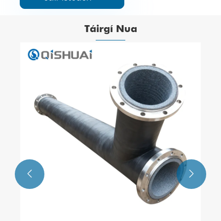
Táirgí Nua
Líneáil Caith Ceirmeacha Silicon Carbide
Féach ar Tuilleadh >>

